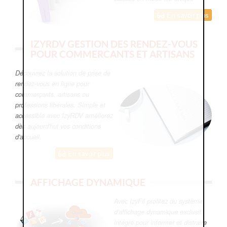
En savoir plus
IZYRDV GESTION DES RENDEZ-VOUS
POUR COMMERCANTS ET ARTISANS
Découvrez la solution de prise de
rendez-vous en ligne pour
commerçants, artisans ou
professions libérales. Simple et
accessible avec IzyRDV améliorez
dès aujourd'hui vos conditions
d'accueil.
En savoir plus
AFFICHAGE DYNAMIQUE
Avec IzyFil profitez du système
d'affichage dynamique exclusif
intégré pour informer et distraire