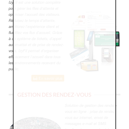
IzyFil est une solution complète
pour gérer les files d’attente et
optimiser l’accueil des visiteurs.
Réduisez le temps d’attente,
améliorez l’expérience client et
fluidifiez vos flux d’accueil. Grâce
à un système de tickets, d’appel
automatisé et de prise de rendez-
vous, IzyFil permet d’organiser
efficacement l’accueil dans tous
les environnements recevant du
public.
En savoir plus
GESTION DES RENDEZ-VOUS
Solution de gestion des rendez-
vous en ligne : prise de rendez-
vous sur internet, envoi de
messages e-mail et SMS