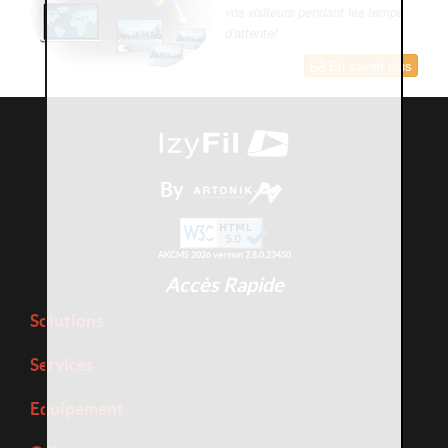
vos visiteurs pendant les temps
d'attente!
En savoir plus
By
AKCMS 2026 version 2.8.0.23450
Accès Rapide
Solutions
Services
Equipement