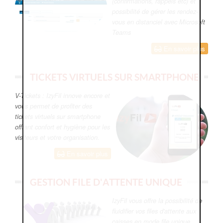
(confirmations, rappels etc) et
possibilité de gérer les rendez-
vous en distanciel avec Microsoft
Teams
En savoir plus
TICKETS VIRTUELS SUR SMARTPHONE
V-Tickets : IzyFil innove encore et
vous permet de profiter des
tickets virtuels sur smartphone
offrant confort et hygiène pour les
visiteurs et votre organisation.
En savoir plus
GESTION FILE D'ATTENTE UNIQUE
IzyFil vous offre la possibilité de
fluidifier vos files d'attente aux
caisses en mode file unique