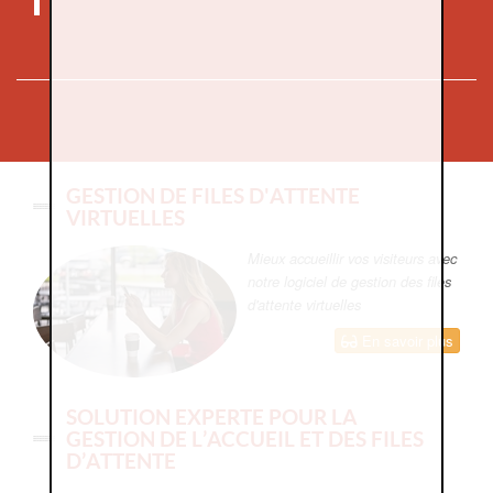
GESTION DE FILES D'ATTENTE
VIRTUELLES
Mieux accueillir vos visiteurs avec
notre logiciel de gestion des files
d'attente virtuelles
En savoir plus
SOLUTION EXPERTE POUR LA
GESTION DE L’ACCUEIL ET DES FILES
D’ATTENTE