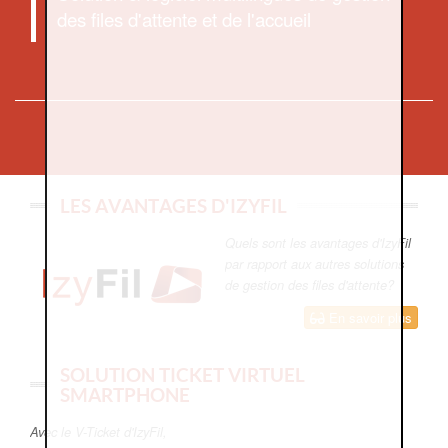
des files d'attente et de l'accueil
LES AVANTAGES D'IZYFIL
Quels sont les avantages d'IzyFil
par rapport aux autres solutions
de gestion des files d'attente?
En savoir plus
SOLUTION TICKET VIRTUEL
SMARTPHONE
Avec le V-Ticket d'IzyFil,