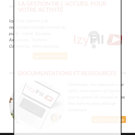
LA GESTION DE L'ACCUEIL POUR
VOTRE ACTIVITÉ
IzyFil est adaptée à de
nombreuses activités recevant du
public : Santé, Banques,
Assurances, Tourisme,
Commerces, Administrations...
En savoir plus
DOCUMENTATIONS ET RESSOURCES
Téléchargez nos ressources pour
IzyFil, votre solution et logiciel
pour la gestion de l'accueil et des
files d'attente avec affichage
dynamique
En savoir plus