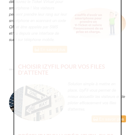
découvrez le Ticket Virtuel pour
smartphone ! Vos visiteurs
peuvent prendre leur rang sur leur
smartphone en scannant un code
QR et être appelés par SMS
et/ou depuis une interface de
suivi sur téléphone mobile.
En savoir plus
CHOISIR IZYFIL POUR VOS FILES
D'ATTENTE
Solution simple à mettre en
place, IzyFil vous permet de
mieux accueillir les visiteurs et de
piloter efficacement vos files
d'attentes.
En savoir plus