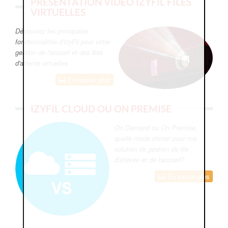
PRÉSENTATION VIDÉO IZYFIL FILES
VIRTUELLES
Découvrez les principales
fonctionnalités d'IzyFil pour votre
gestion de l'accueil et des files
d'attente virtuelles
En savoir plus
IZYFIL CLOUD OU ON PREMISE
On Demand ou On Premise,
quelle mode choisir pour ma
solution de gestion de file
d'attente et de l'accueil?
En savoir plus