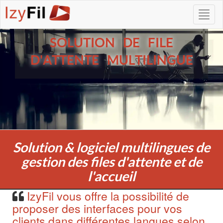
SOLUTION DE FILE
D'ATTENTE MULTILINGUE
Solution & logiciel multilingues de
gestion des files d'attente et de
l'accueil
IzyFil vous offre la possibilité de
proposer des interfaces pour vos
clients dans différentes langues selon