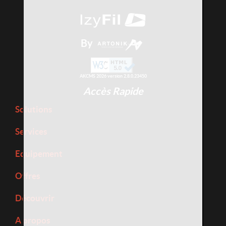
By
AKCMS 2026 version 2.8.0.23450
Accès Rapide
Solutions
Services
Equipement
Offres
Découvrir
A propos