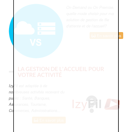
On Demand ou On Premise,
quelle mode choisir pour ma
solution de gestion de file
d'attente et de l'accueil?
En savoir plus
LA GESTION DE L'ACCUEIL POUR
VOTRE ACTIVITÉ
IzyFil est adaptée à de
nombreuses activités recevant du
public : Santé, Banques,
Assurances, Tourisme,
Commerces, Administrations...
En savoir plus