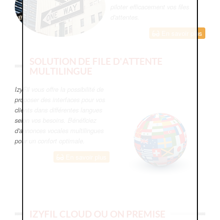
piloter efficacement vos files
d'attentes.
En savoir plus
SOLUTION DE FILE D'ATTENTE
MULTILINGUE
IzyFil vous offre la possibilité de
proposer des interfaces pour vos
clients dans différentes langues
selon vos besoins. Bénéficiez
d'annonces vocales multilingues
pour un confort optimale.
En savoir plus
IZYFIL CLOUD OU ON PREMISE