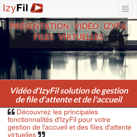
PRÉSENTATION VIDÉO IZYFIL
FILES VIRTUELLES
Vidéo d'IzyFil solution de gestion
de file d'attente et de l'accueil
Découvrez les principales
fonctionnalités d'IzyFil pour votre
gestion de l'accueil et des files d'attente
virtuelles