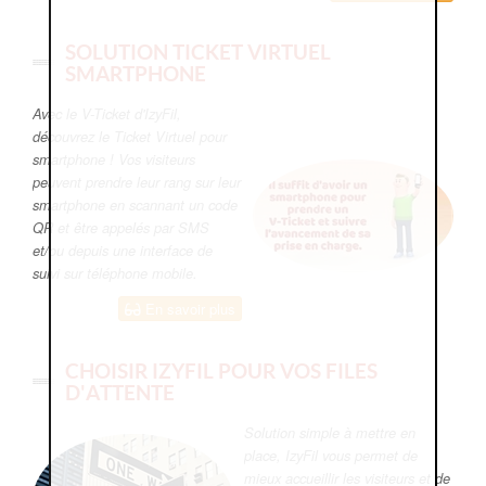
SOLUTION TICKET VIRTUEL
SMARTPHONE
Avec le V-Ticket d'IzyFil,
découvrez le Ticket Virtuel pour
smartphone ! Vos visiteurs
peuvent prendre leur rang sur leur
smartphone en scannant un code
QR et être appelés par SMS
et/ou depuis une interface de
suivi sur téléphone mobile.
En savoir plus
CHOISIR IZYFIL POUR VOS FILES
D'ATTENTE
Solution simple à mettre en
place, IzyFil vous permet de
mieux accueillir les visiteurs et de