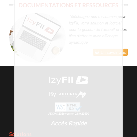
DOCUMENTATIONS ET RESSOURCES
Téléchargez nos ressources pour
IzyFil, votre solution et logiciel
pour la gestion de l'accueil et des
files d'attente avec affichage
dynamique
En savoir plus
By
AKCMS 2026 version 2.8.0.23450
Accès Rapide
Solutions