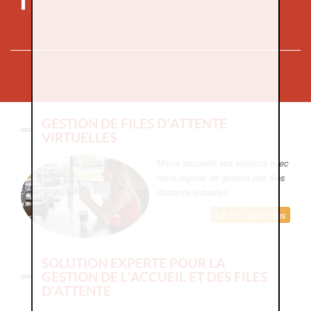
GESTION DE FILES D'ATTENTE
VIRTUELLES
Mieux accueillir vos visiteurs avec
notre logiciel de gestion des files
d'attente virtuelles
En savoir plus
SOLUTION EXPERTE POUR LA
GESTION DE L’ACCUEIL ET DES FILES
D’ATTENTE