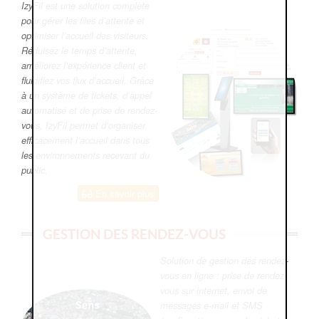
IzyFil est une solution complète
pour gérer les files d’attente et
optimiser l’accueil des visiteurs.
Réduisez le temps d’attente,
améliorez l’expérience client et
fluidifiez vos flux d’accueil. Grâce
à un système de tickets, d’appel
automatisé et de prise de rendez-
vous, IzyFil permet d’organiser
efficacement l’accueil dans tous
les environnements recevant du
public.
En savoir plus
GESTION DES RENDEZ-VOUS
Solution de gestion des rendez-
vous en ligne : prise de rendez-
vous sur internet, envoi de
messages e-mail et SMS