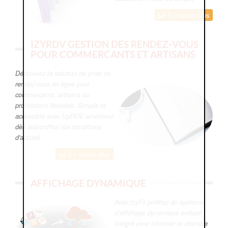
En savoir plus
IZYRDV GESTION DES RENDEZ-VOUS
POUR COMMERCANTS ET ARTISANS
Découvrez la solution de prise de
rendez-vous en ligne pour
commerçants, artisans ou
professions libérales. Simple et
accessible avec IzyRDV améliorez
dès aujourd'hui vos conditions
d'accueil.
En savoir plus
AFFICHAGE DYNAMIQUE
Avec IzyFil profitez du système
d'affichage dynamique exclusif
intégré pour informer et distraire