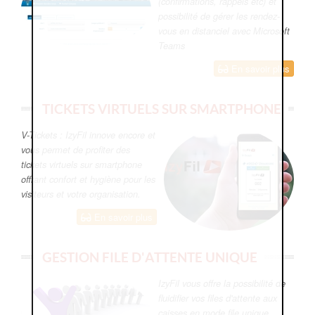
(confirmations, rappels etc) et
possibilité de gérer les rendez-
vous en distanciel avec Microsoft
Teams
En savoir plus
TICKETS VIRTUELS SUR SMARTPHONE
V-Tickets : IzyFil innove encore et
vous permet de profiter des
tickets virtuels sur smartphone
offrant confort et hygiène pour les
visiteurs et votre organisation.
En savoir plus
GESTION FILE D'ATTENTE UNIQUE
IzyFil vous offre la possibilité de
fluidifier vos files d'attente aux
caisses en mode file unique