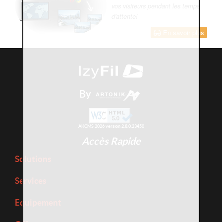
vos visiteurs pendant les temps
d'attente!
En savoir plus
By
AKCMS 2026 version 2.8.0.23450
Accès Rapide
Solutions
Services
Equipement