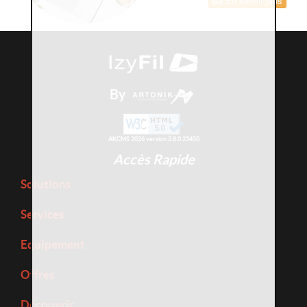
En savoir plus
By
AKCMS 2026 version 2.8.0.23450
Accès Rapide
Solutions
Services
Equipement
Offres
Découvrir