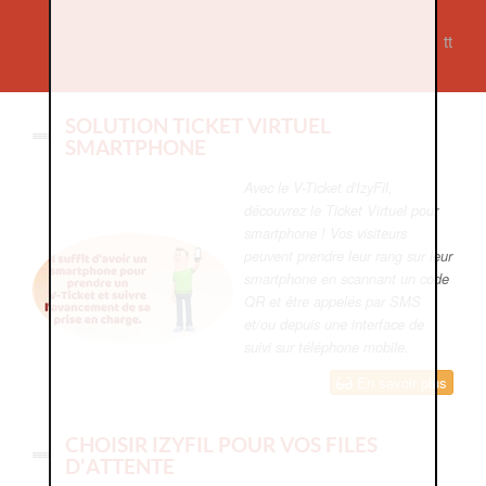
tt
SOLUTION TICKET VIRTUEL
SMARTPHONE
Avec le V-Ticket d'IzyFil,
découvrez le Ticket Virtuel pour
smartphone ! Vos visiteurs
peuvent prendre leur rang sur leur
smartphone en scannant un code
QR et être appelés par SMS
et/ou depuis une interface de
suivi sur téléphone mobile.
En savoir plus
CHOISIR IZYFIL POUR VOS FILES
D'ATTENTE