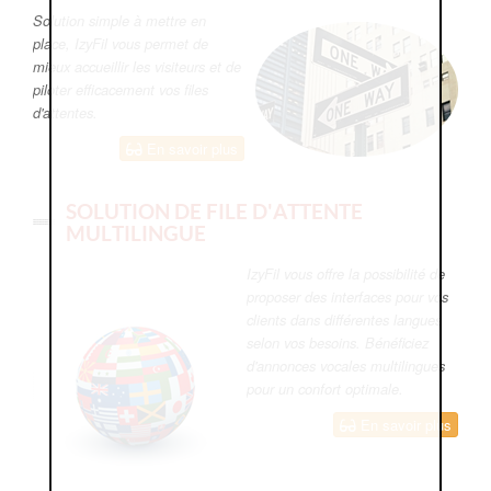
Solution simple à mettre en
place, IzyFil vous permet de
mieux accueillir les visiteurs et de
piloter efficacement vos files
d'attentes.
En savoir plus
SOLUTION DE FILE D'ATTENTE
MULTILINGUE
IzyFil vous offre la possibilité de
proposer des interfaces pour vos
clients dans différentes langues
selon vos besoins. Bénéficiez
d'annonces vocales multilingues
pour un confort optimale.
En savoir plus