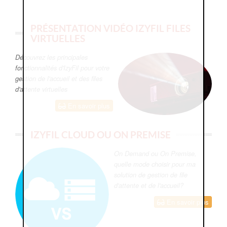
PRÉSENTATION VIDÉO IZYFIL FILES
VIRTUELLES
Découvrez les principales
fonctionnalités d'IzyFil pour votre
gestion de l'accueil et des files
d'attente virtuelles
En savoir plus
IZYFIL CLOUD OU ON PREMISE
On Demand ou On Premise,
quelle mode choisir pour ma
solution de gestion de file
d'attente et de l'accueil?
En savoir plus