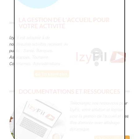
LA GESTION DE L'ACCUEIL POUR
VOTRE ACTIVITÉ
IzyFil est adaptée à de
nombreuses activités recevant du
public : Santé, Banques,
Assurances, Tourisme,
Commerces, Administrations...
En savoir plus
DOCUMENTATIONS ET RESSOURCES
Téléchargez nos ressources pour
IzyFil, votre solution et logiciel
pour la gestion de l'accueil et des
files d'attente avec affichage
dynamique