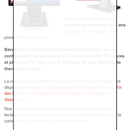
sélectionné bénéficie d'une
garantie constructeur de 3 ans
pour plus de tranquillité avec
possibilité d'extension !
Bénéficiez d'un matériel professionnel, garanti 3 ans en
configuration bureau composé d'un écran tactile 15 pouces
et plus avec PC Intel core i3 Windows 10 avec imprimante
thermique incluse.
La configuration similaire sur pied (voir photos) est également
disponible
contactez-nous pour plus d'informations sur les prix
des bornes tactiles gestion de file d'attente et les options
disponibles
.
Nos bornes peuvent être équipé d'accessoires comme des
lecteurs de carte à puce pour lire la carte d'identité Belge ou la
carte Vitale, Lecteur de code à bar et autres