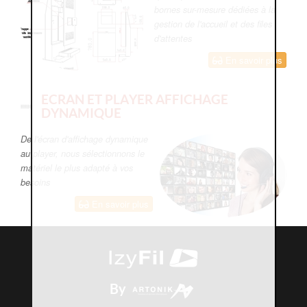
bornes sur-mesure dédiées à la
gestion de l'accueil et des files
d'attentes
En savoir plus
ECRAN ET PLAYER AFFICHAGE
DYNAMIQUE
De l'écran d'affichage dynamique
au player, nous sélectionnons le
matériel le plus adapté à vos
besoins
En savoir plus
By