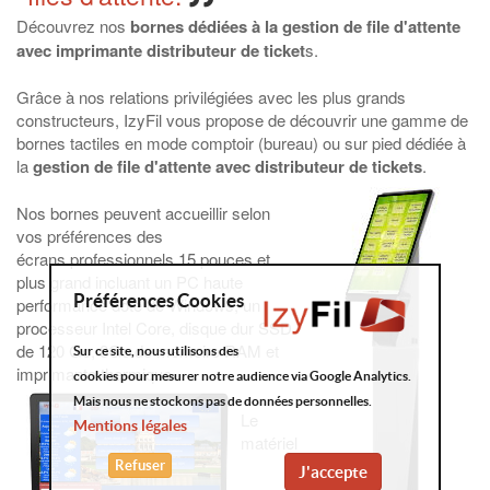
Découvrez nos
bornes dédiées à la gestion de file d'attente
avec imprimante distributeur de ticket
s.
Grâce à nos relations privilégiées avec les plus grands
constructeurs, IzyFil vous propose de découvrir une gamme de
bornes tactiles en mode comptoir (bureau) ou sur pied dédiée à
la
gestion de file d'attente avec distributeur de tickets
.
Nos bornes peuvent accueillir selon
vos préférences des
écrans professionnels 15 pouces et
plus grand incluant un PC haute
Préférences Cookies
performance doté de Windows, un
processeur Intel Core, disque dur SSD
de 120 Go, 8Go de mémoire RAM et
Sur ce site, nous utilisons des
imprimante thermique.
cookies pour mesurer notre audience via Google Analytics.
Mais nous ne stockons pas de données personnelles.
Le
Mentions légales
matériel
Refuser
J'accepte