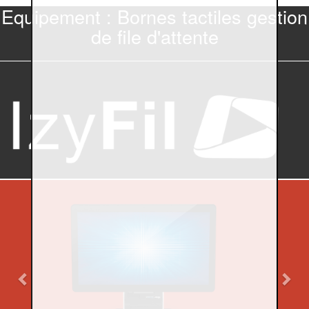
Equipement : Bornes tactiles gestion
de file d'attente
Previous
Nex