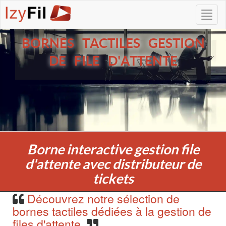
BORNES TACTILES GESTION
DE FILE D'ATTENTE
Borne interactive gestion file
d'attente avec distributeur de
tickets
Découvrez notre sélection de
bornes tactiles dédiées à la gestion de
files d'attente.