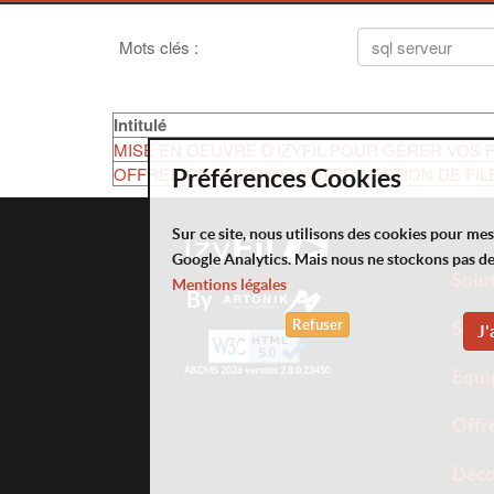
Mots clés
:
Intitulé
MISE EN OEUVRE D'IZYFIL POUR GÉRER VOS F
OFFRES ON PREMISE: VOTRE GESTION DE FIL
Préférences Cookies
Sur ce site, nous utilisons des cookies pour me
Google Analytics. Mais nous ne stockons pas d
Solu
Mentions légales
By
Refuser
Serv
J'
AKCMS 2026 version 2.8.0.23450
Equi
Offr
Déco