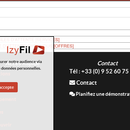
ILES D'ATTENTE [SERVICES]
E D'ATTENTE CHEZ VOUS [OFFRES]
surer notre audience via
Accès Rapide
Contact
e données personnelles.
Tél : +33 (0) 9 52 60 75
tions
Contact
ices
accepte
Planifiez une démonstra
pement
es
uvrir