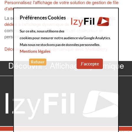
Personnalisez l'affichage de votre solution de gestion de file
d'attente
La solution IzyFil vous offre l'ensemble des
fonctionnalités
Préférences Cookies
dédiés à l'affichage dynamique de MediaBerry
pour une
communication efficace et un accueil chaleureux et
Sur ce site, nous utilisons des
personnalisé.
cookies pour mesurer notre audience via Google Analytics.
Mais nous ne stockons pas de données personnelles.
Découvrez ici l'affichage dynamique avec MediaBerry
Mentions légales
Découvrir : Affichage dynamique
Refuser
J'accepte