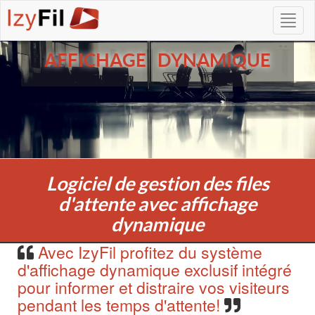
AFFICHAGE DYNAMIQUE
Logiciel de gestion des files
d'attente avec affichage
dynamique
Avec IzyFil profitez du système
d'affichage dynamique exclusif intégré
pour informer et distraire vos visiteurs
pendant les temps d'attente!