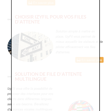
En savoir plus
CHOISIR IZYFIL POUR VOS FILES
D'ATTENTE
Solution simple à mettre en
place, IzyFil vous permet de
mieux accueillir les visiteurs et de
piloter efficacement vos files
d'attentes.
En savoir plus
SOLUTION DE FILE D'ATTENTE
MULTILINGUE
IzyFil vous offre la possibilité de
proposer des interfaces pour vos
clients dans différentes langues
selon vos besoins. Bénéficiez
d'annonces vocales multilingues