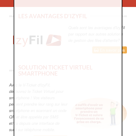
LES AVANTAGES D'IZYFIL
Quels sont les avantages d'IzyFil
par rapport aux autres solutions
de gestion des files d'attente?
En savoir plus
SOLUTION TICKET VIRTUEL
SMARTPHONE
Avec le V-Ticket d'IzyFil,
découvrez le Ticket Virtuel pour
smartphone ! Vos visiteurs
peuvent prendre leur rang sur leur
smartphone en scannant un code
QR et être appelés par SMS
et/ou depuis une interface de
suivi sur téléphone mobile.