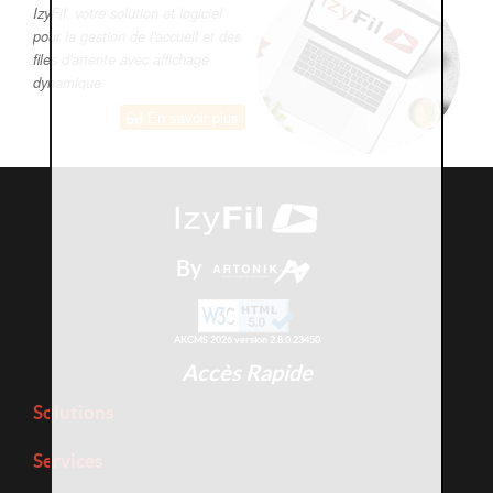
IzyFil, votre solution et logiciel
pour la gestion de l'accueil et des
files d'attente avec affichage
dynamique
En savoir plus
By
AKCMS 2026 version 2.8.0.23450
Accès Rapide
Solutions
Services