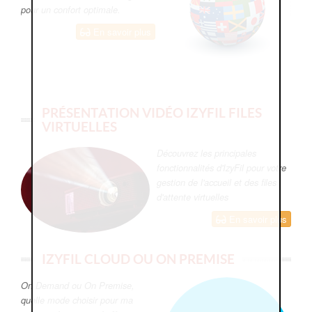
pour un confort optimale.
En savoir plus
PRÉSENTATION VIDÉO IZYFIL FILES
VIRTUELLES
Découvrez les principales
fonctionnalités d'IzyFil pour votre
gestion de l'accueil et des files
d'attente virtuelles
En savoir plus
IZYFIL CLOUD OU ON PREMISE
On Demand ou On Premise,
quelle mode choisir pour ma