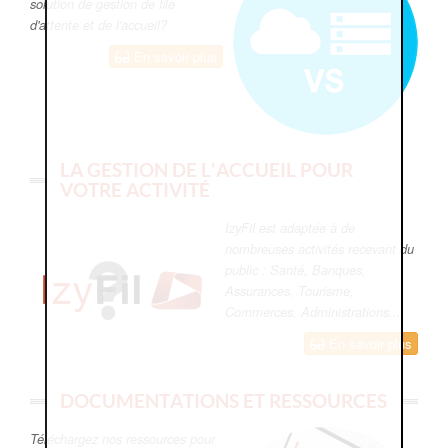
solution de gestion de file
d'attente et de l'accueil?
En savoir plus
LA GESTION DE L'ACCUEIL POUR
VOTRE ACTIVITÉ
IzyFil est adaptée à de
nombreuses activités recevant du
public : Santé, Banques,
Assurances, Tourisme,
Commerces, Administrations...
En savoir plus
DOCUMENTATIONS ET RESSOURCES
Téléchargez nos ressources pour