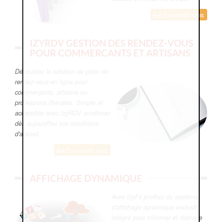
En savoir plus
IZYRDV GESTION DES RENDEZ-VOUS
POUR COMMERCANTS ET ARTISANS
Découvrez la solution de prise de
rendez-vous en ligne pour
commerçants, artisans ou
professions libérales. Simple et
accessible avec IzyRDV améliorez
dès aujourd'hui vos conditions
d'accueil.
En savoir plus
AFFICHAGE DYNAMIQUE
Avec IzyFil profitez du système
d'affichage dynamique exclusif
intégré pour informer et distraire