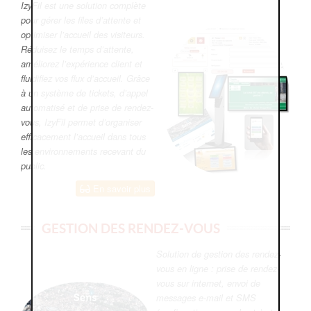
IzyFil est une solution complète
pour gérer les files d’attente et
optimiser l’accueil des visiteurs.
Réduisez le temps d’attente,
améliorez l’expérience client et
fluidifiez vos flux d’accueil. Grâce
à un système de tickets, d’appel
automatisé et de prise de rendez-
vous, IzyFil permet d’organiser
efficacement l’accueil dans tous
les environnements recevant du
public.
En savoir plus
GESTION DES RENDEZ-VOUS
Solution de gestion des rendez-
vous en ligne : prise de rendez-
vous sur internet, envoi de
messages e-mail et SMS