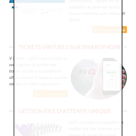
(confirmations, rappels etc) et
possibilité de gérer les rendez-
vous en distanciel avec Microsoft
Teams
En savoir plus
TICKETS VIRTUELS SUR SMARTPHONE
V-Tickets : IzyFil innove encore et
vous permet de profiter des
tickets virtuels sur smartphone
offrant confort et hygiène pour les
visiteurs et votre organisation.
En savoir plus
GESTION FILE D'ATTENTE UNIQUE
IzyFil vous offre la possibilité de
fluidifier vos files d'attente aux
caisses en mode file unique