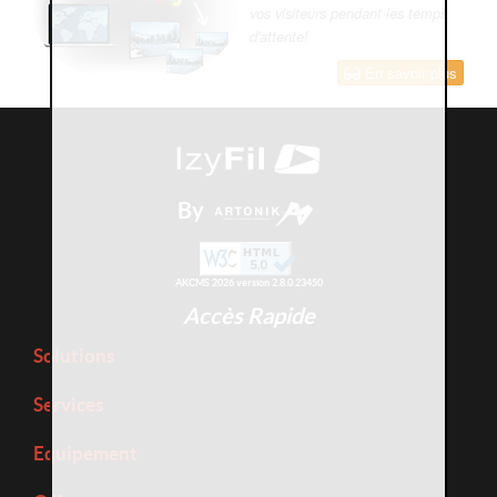
vos visiteurs pendant les temps
d'attente!
En savoir plus
By
AKCMS 2026 version 2.8.0.23450
Accès Rapide
Solutions
Services
Equipement