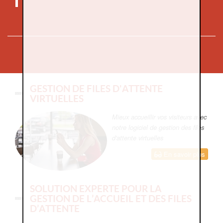
GESTION DE FILES D'ATTENTE
VIRTUELLES
Mieux accueillir vos visiteurs avec
notre logiciel de gestion des files
d'attente virtuelles
En savoir plus
SOLUTION EXPERTE POUR LA
GESTION DE L’ACCUEIL ET DES FILES
D’ATTENTE