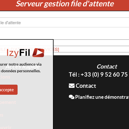
Serveur gestion file d'attente
ILES D'ATTENTE [SERVICES]
surer notre audience via
Accès Rapide
Contact
e données personnelles.
Tél : +33 (0) 9 52 60 75
tions
Contact
ices
accepte
Planifiez une démonstra
pement
es
uvrir