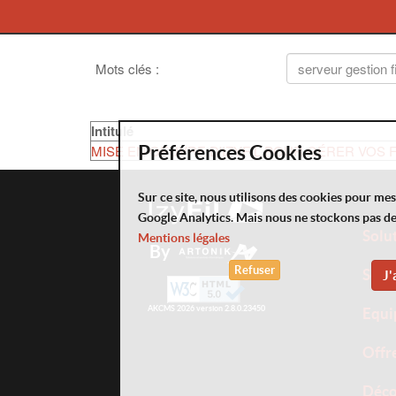
Mots clés
:
Intitulé
MISE EN OEUVRE D'IZYFIL POUR GÉRER VOS F
Préférences Cookies
Sur ce site, nous utilisons des cookies pour me
Google Analytics. Mais nous ne stockons pas d
Solu
Mentions légales
By
Refuser
Serv
J'
AKCMS 2026 version 2.8.0.23450
Equi
Offr
Déco