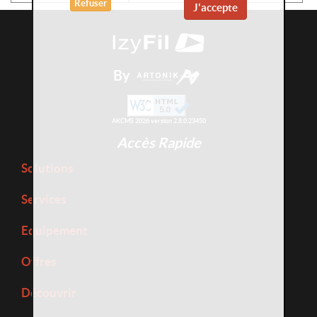
Refuser
J'accepte
By
AKCMS 2026 version 2.8.0.23450
Accès Rapide
Solutions
Services
Equipement
Offres
Découvrir