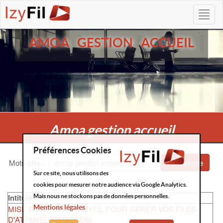
AMOA GESTION ACCUEIL
Amoa gestion accueil
Préférences Cookies
Mots clés
:
Recherche
Sur ce site, nous utilisons des
cookies pour mesurer notre audience via Google Analytics.
Intitulé
Mais nous ne stockons pas de données personnelles.
Mentions légales
MISE EN OEUVRE D'IZYFIL POUR GÉRER VOS FILES
D'ATTENTE [SERVICES]