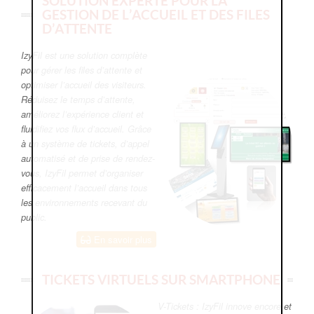
SOLUTION EXPERTE POUR LA
GESTION DE L’ACCUEIL ET DES FILES
D’ATTENTE
IzyFil est une solution complète
pour gérer les files d’attente et
optimiser l’accueil des visiteurs.
Réduisez le temps d’attente,
améliorez l’expérience client et
fluidifiez vos flux d’accueil. Grâce
à un système de tickets, d’appel
automatisé et de prise de rendez-
vous, IzyFil permet d’organiser
efficacement l’accueil dans tous
les environnements recevant du
public.
En savoir plus
TICKETS VIRTUELS SUR SMARTPHONE
V-Tickets : IzyFil innove encore et