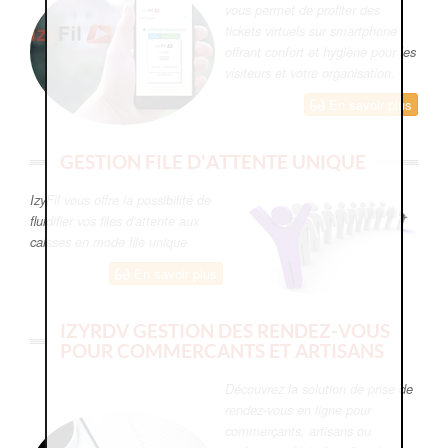
vous permet de profiter des
tickets virtuels sur smartphone
offrant confort et hygiène pour les
visiteurs et votre organisation.
En savoir plus
GESTION FILE D'ATTENTE UNIQUE
IzyFil vous offre la possibilité de
fluidifier vos files d'attente aux
caisses en mode file unique
En savoir plus
IZYRDV GESTION DES RENDEZ-VOUS
POUR COMMERCANTS ET ARTISANS
Découvrez la solution de prise de
rendez-vous en ligne pour
commerçants, artisans ou