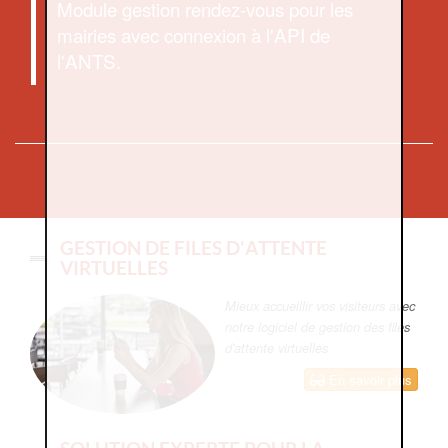
Module gestion rendez-vous pour les
mairies avec connexion à l'API de
l'ANTS.
GESTION DE FILES D'ATTENTE
VIRTUELLES
Mieux accueillir vos visiteurs avec
notre logiciel de gestion des files
d'attente virtuelles
En savoir plus