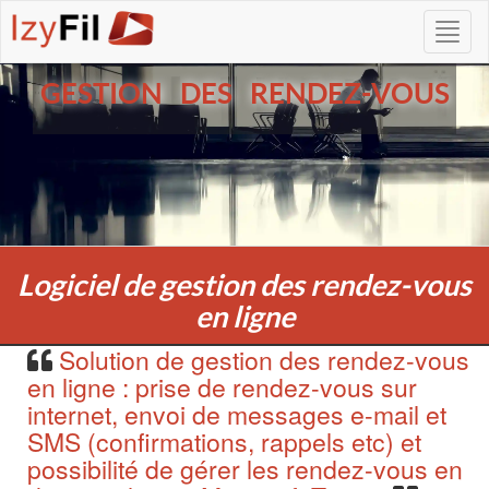
GESTION DES RENDEZ-VOUS
Logiciel de gestion des rendez-vous
en ligne
Solution de gestion des rendez-vous
en ligne : prise de rendez-vous sur
internet, envoi de messages e-mail et
SMS (confirmations, rappels etc) et
possibilité de gérer les rendez-vous en