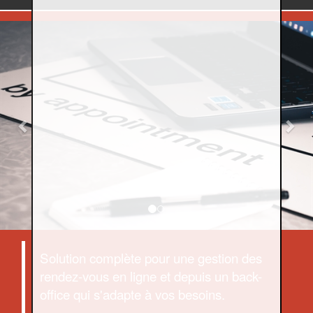
Previous
Nex
Solution complète pour une gestion des
rendez-vous en ligne et depuis un back-
office qui s'adapte à vos besoins.