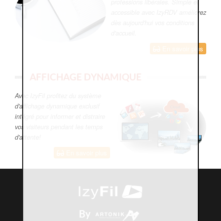
professions libérales. Simple et
accessible avec IzyRDV améliorez
dès aujourd'hui vos conditions
d'accueil.
En savoir plus
AFFICHAGE DYNAMIQUE
Avec IzyFil profitez du système
d'affichage dynamique exclusif
intégré pour informer et distraire
vos visiteurs pendant les temps
d'attente!
En savoir plus
By