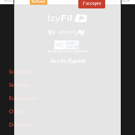
Refuser
J'accepte
By
AKCMS 2026 version 2.8.0.23450
Accès Rapide
Solutions
Services
Equipement
Offres
Découvrir