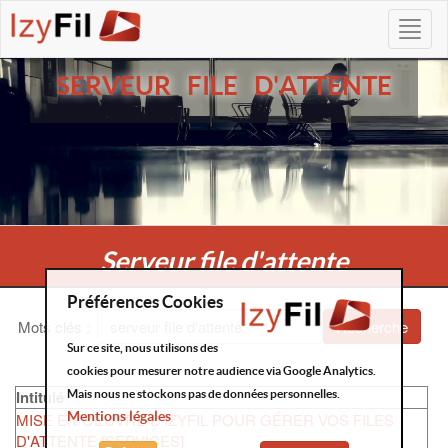
SERVEUR FILE D'ATTENTE
Serveur file d'attente
Préférences Cookies
Mots clés
:
Recherche
Sur ce site, nous utilisons des
cookies pour mesurer notre audience via Google Analytics.
Intitulé
Mais nous ne stockons pas de données personnelles.
Mentions légales
MISE EN OEUVRE D'IZYFIL POUR GÉRER VOS FILES
D'ATTENTE [SERVICES]