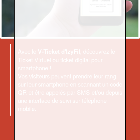
Avec le
, découvrez le
V-Ticket d'IzyFil
Ticket Virtuel ou ticket digital pour
smartphone !
Vos visiteurs peuvent prendre leur rang
sur leur smartphone en scannant un code
QR et être appelés par SMS et/ou depuis
une interface de suivi sur téléphone
mobile.