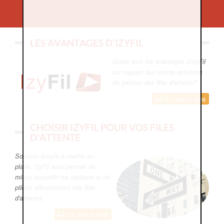
LES AVANTAGES D'IZYFIL
Quels sont les avantages d'IzyFil
par rapport aux autres solutions
de gestion des files d'attente?
En savoir plus
CHOISIR IZYFIL POUR VOS FILES
D'ATTENTE
Solution simple à mettre en
place, IzyFil vous permet de
mieux accueillir les visiteurs et de
piloter efficacement vos files
d'attentes.
En savoir plus