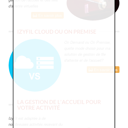
d'attente virtuelles
En savoir plus
IZYFIL CLOUD OU ON PREMISE
On Demand ou On Premise,
quelle mode choisir pour ma
solution de gestion de file
d'attente et de l'accueil?
En savoir plus
LA GESTION DE L'ACCUEIL POUR
VOTRE ACTIVITÉ
IzyFil est adaptée à de
nombreuses activités recevant du