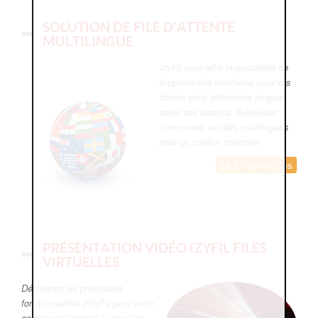
SOLUTION DE FILE D'ATTENTE
MULTILINGUE
IzyFil vous offre la possibilité de
proposer des interfaces pour vos
clients dans différentes langues
selon vos besoins. Bénéficiez
d'annonces vocales multilingues
pour un confort optimale.
En savoir plus
PRÉSENTATION VIDÉO IZYFIL FILES
VIRTUELLES
Découvrez les principales
fonctionnalités d'IzyFil pour votre
gestion de l'accueil et des files