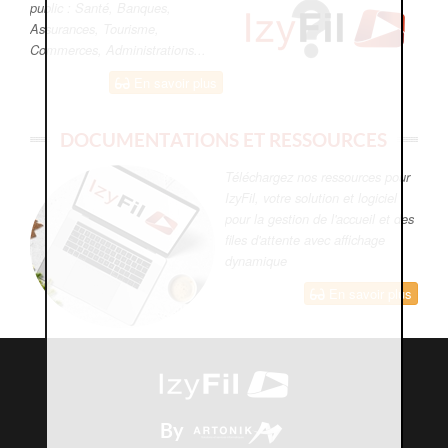
public : Santé, Banques,
Assurances, Tourisme,
Commerces, Administrations...
En savoir plus
DOCUMENTATIONS ET RESSOURCES
Téléchargez nos ressources pour
IzyFil, votre solution et logiciel
pour la gestion de l'accueil et des
files d'attente avec affichage
dynamique
En savoir plus
By