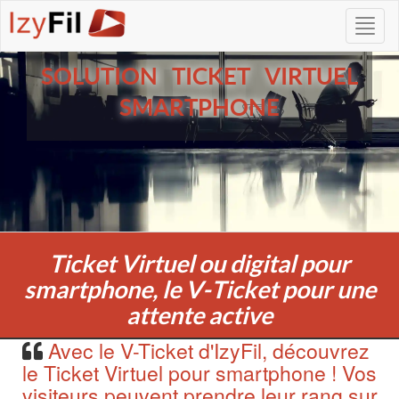
SOLUTION TICKET VIRTUEL
SMARTPHONE
Ticket Virtuel ou digital pour
smartphone, le V-Ticket pour une
attente active
Avec le V-Ticket d'IzyFil, découvrez
le Ticket Virtuel pour smartphone ! Vos
visiteurs peuvent prendre leur rang sur