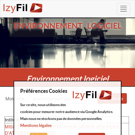
ENVIRONNEMENT LOGICIEL
Environnement logiciel
Préférences Cookies
Mots clés
:
Recherche
Sur ce site, nous utilisons des
cookies pour mesurer notre audience via Google Analytics.
Intitulé
Mais nous ne stockons pas de données personnelles.
Mentions légales
MISE EN OEUVRE D'IZYFIL POUR GÉRER VOS FILES
D'ATTENTE [SERVICES]