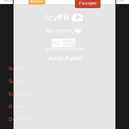
Refuser
J'accepte
By
AKCMS 2026 version 2.8.0.23450
Accès Rapide
Solutions
Services
Equipement
Offres
Découvrir