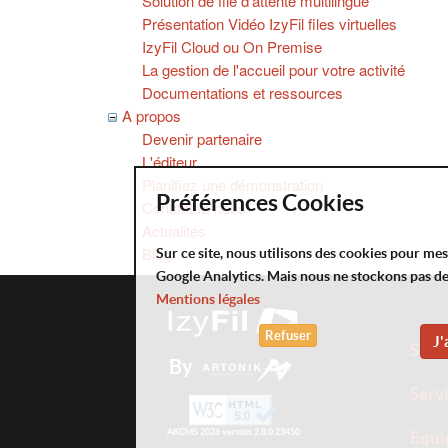
Solution de file d'attente multilingue
Présentation Vidéo IzyFil files virtuelles
IzyFil Cloud ou On Premise
La gestion de l'accueil pour votre activité
Documentations et ressources
A propos
Devenir partenaire
L'éditeur
Planifiez une démonstration
Préférences Cookies
Contactez-nous
Actualités
Blog
Sur ce site, nous utilisons des cookies pour me
Google Analytics. Mais nous ne stockons pas d
Mentions légales
Refuser
J'
Solu
By
Serv
AKCMS 2026 version 2.8.0.23450
Equi