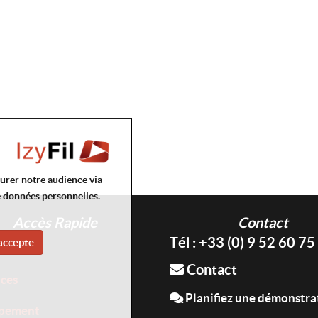
surer notre audience via
e données personnelles.
Accès Rapide
Contact
Tél : +33 (0) 9 52 60 75
accepte
tions
Contact
ices
Planifiez une démonstra
pement