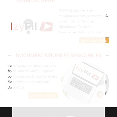
VOTRE ACTIVITÉ
IzyFil est adaptée à de
nombreuses activités recevant du
public : Santé, Banques,
Assurances, Tourisme,
Commerces, Administrations...
En savoir plus
DOCUMENTATIONS ET RESSOURCES
Téléchargez nos ressources pour
IzyFil, votre solution et logiciel
pour la gestion de l'accueil et des
files d'attente avec affichage
dynamique
En savoir plus