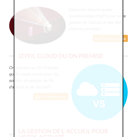
Découvrez les principales
fonctionnalités d'IzyFil pour votre
gestion de l'accueil et des files
d'attente virtuelles
En savoir plus
IZYFIL CLOUD OU ON PREMISE
On Demand ou On Premise,
quelle mode choisir pour ma
solution de gestion de file
d'attente et de l'accueil?
En savoir plus
LA GESTION DE L'ACCUEIL POUR