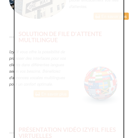
d'attentes.
En savoir plus
SOLUTION DE FILE D'ATTENTE
MULTILINGUE
IzyFil vous offre la possibilité de
proposer des interfaces pour vos
clients dans différentes langues
selon vos besoins. Bénéficiez
d'annonces vocales multilingues
pour un confort optimale.
En savoir plus
PRÉSENTATION VIDÉO IZYFIL FILES
VIRTUELLES