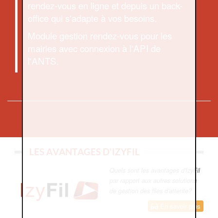
rendez-vous en ligne et depuis un back-
office qui s'adapte à vos besoins.
Module gestion rendez-vous pour les
mairies avec connexion à l'API de
l'ANTS.
LES AVANTAGES D'IZYFIL
Quels sont les avantages d'IzyFil
par rapport aux autres solutions
de gestion des files d'attente?
En savoir plus