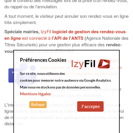
que le contenu des messages lors de la prise d'un rendez-vous,
du rappel ou de l'annulation.
A tout moment, le visiteur peut annuler son rendez-vous en ligne
très simplement.
Spéciale mairies,
IzyFil
logiciel de gestion des rendez-vous
en ligne
est connecté à
l'API de l'ANTS
(
Agence Nationale des
Titres Sécurisés) pour une gestion plus efficace des
rendez-
vous passeport et carte d'identité
.
Préférences Cookies
Dernière nouveauté
et différence,
IzyFil
vous permet de gérer des rendez-vous en
distanciel, avec l'intégration de Microsoft
Sur ce site, nous utilisons des
Teams.
cookies pour mesurer notre audience via Google Analytics.
Mais nous ne stockons pas de données personnelles.
D'un clic vos collaborateurs peuvent gérer
Mentions légales
leurs rendez-vous en distanciel!
L'intégration permet la création automatique de la réunion en
Refuser
J'accepte
ligne Teams, son ajout dans le calendrier MS Teams et l'envoi
de message personnalisé aux participants du rendez-vous en
distanciel.