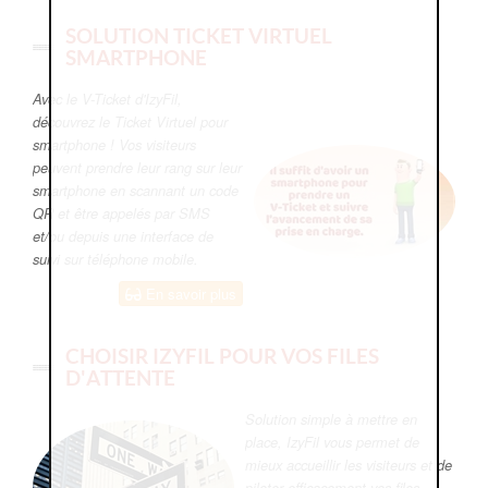
SOLUTION TICKET VIRTUEL
SMARTPHONE
Avec le V-Ticket d'IzyFil,
découvrez le Ticket Virtuel pour
smartphone ! Vos visiteurs
peuvent prendre leur rang sur leur
smartphone en scannant un code
QR et être appelés par SMS
et/ou depuis une interface de
suivi sur téléphone mobile.
En savoir plus
CHOISIR IZYFIL POUR VOS FILES
D'ATTENTE
Solution simple à mettre en
place, IzyFil vous permet de
mieux accueillir les visiteurs et de
piloter efficacement vos files