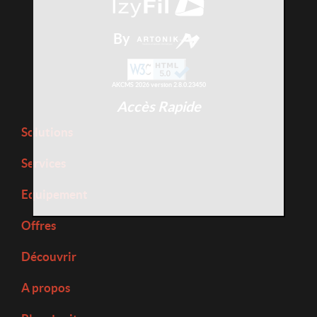
By
AKCMS 2026 version 2.8.0.23450
Accès Rapide
Solutions
Services
Equipement
Offres
Découvrir
A propos