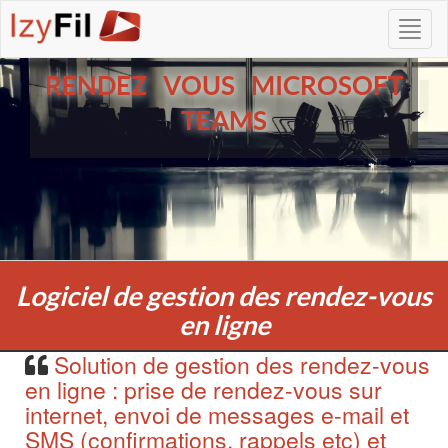
RENDEZ VOUS MICROSOFT
TEAMS
Logiciel de gestion des rendez-vous
en ligne
Solution de gestion des rendez-vous
en ligne : prise de rendez-vous sur
internet, envoi de messages e-mail et
SMS (confirmations, rappels etc) et