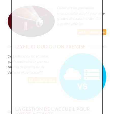
Découvrez les principales
fonctionnalités d'IzyFil pour votre
gestion de l'accueil et des files
d'attente virtuelles
En savoir plus
IZYFIL CLOUD OU ON PREMISE
On Demand ou On Premise,
quelle mode choisir pour ma
solution de gestion de file
d'attente et de l'accueil?
En savoir plus
LA GESTION DE L'ACCUEIL POUR