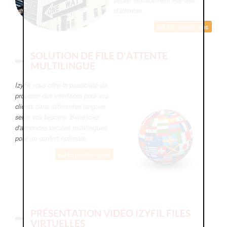
d'attentes.
En savoir plus
SOLUTION DE FILE D'ATTENTE
MULTILINGUE
IzyFil vous offre la possibilité de
proposer des interfaces pour vos
clients dans différentes langues
selon vos besoins. Bénéficiez
d'annonces vocales multilingues
pour un confort optimale.
En savoir plus
PRÉSENTATION VIDÉO IZYFIL FILES
VIRTUELLES