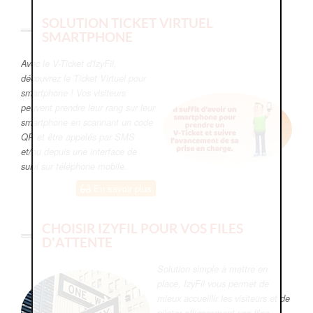
SOLUTION TICKET VIRTUEL
SMARTPHONE
Avec le V-Ticket d'IzyFil,
découvrez le Ticket Virtuel pour
smartphone ! Vos visiteurs
peuvent prendre leur rang sur leur
smartphone en scannant un code
QR et être appelés par SMS
et/ou depuis une interface de
suivi sur téléphone mobile.
En savoir plus
CHOISIR IZYFIL POUR VOS FILES
D'ATTENTE
Solution simple à mettre en
place, IzyFil vous permet de
mieux accueillir les visiteurs et de
piloter efficacement vos files