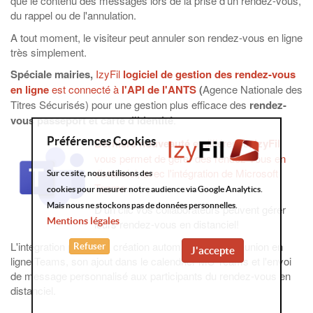
que le contenu des messages lors de la prise d'un rendez-vous,
du rappel ou de l'annulation.
A tout moment, le visiteur peut annuler son rendez-vous en ligne
très simplement.
Spéciale mairies,
IzyFil
logiciel de gestion des rendez-vous
en ligne
est connecté à
l'API de l'ANTS
(
Agence Nationale des
Titres Sécurisés) pour une gestion plus efficace des
rendez-
vous passeport et carte d'identité
.
Préférences Cookies
Dernière nouveauté
et différence,
IzyFil
vous permet de gérer des rendez-vous en
distanciel, avec l'intégration de Microsoft
Sur ce site, nous utilisons des
Teams.
cookies pour mesurer notre audience via Google Analytics.
Mais nous ne stockons pas de données personnelles.
D'un clic vos collaborateurs peuvent gérer
Mentions légales
leurs rendez-vous en distanciel!
L'intégration permet la création automatique de la réunion en
Refuser
J'accepte
ligne Teams, son ajout dans le calendrier MS Teams et l'envoi
de message personnalisé aux participants du rendez-vous en
distanciel.