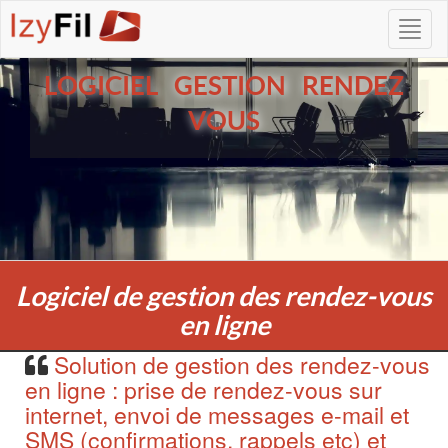
LOGICIEL GESTION RENDEZ
VOUS
Logiciel de gestion des rendez-vous
en ligne
Solution de gestion des rendez-vous
en ligne : prise de rendez-vous sur
internet, envoi de messages e-mail et
SMS (confirmations, rappels etc) et