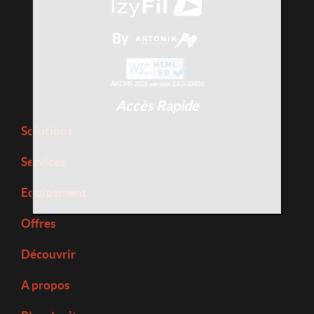
By
AKCMS 2026 version 2.8.0.23450
Accès Rapide
Solutions
Services
Equipement
Offres
Découvrir
A propos