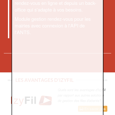
rendez-vous en ligne et depuis un back-
office qui s'adapte à vos besoins.
Module gestion rendez-vous pour les
mairies avec connexion à l'API de
l'ANTS.
LES AVANTAGES D'IZYFIL
Quels sont les avantages d'IzyFil
par rapport aux autres solutions
de gestion des files d'attente?
En savoir plus