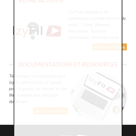
VOTRE ACTIVITÉ
IzyFil est adaptée à de
nombreuses activités recevant du
public : Santé, Banques,
Assurances, Tourisme,
Commerces, Administrations...
En savoir plus
DOCUMENTATIONS ET RESSOURCES
Téléchargez nos ressources pour
IzyFil, votre solution et logiciel
pour la gestion de l'accueil et des
files d'attente avec affichage
dynamique
En savoir plus