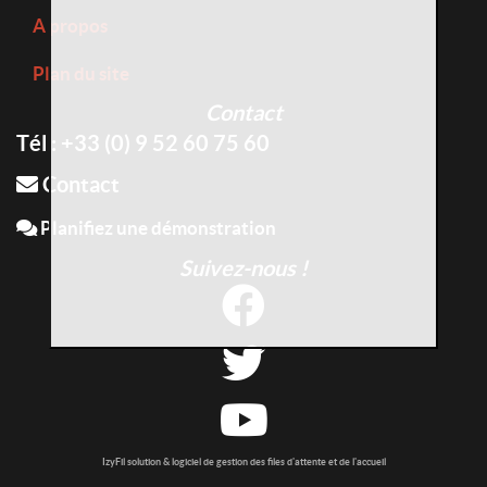
A propos
Plan du site
Contact
Tél : +33 (0) 9 52 60 75 60
Contact
Planifiez une démonstration
Suivez-nous !
IzyFil solution & logiciel de gestion des files d'attente et de l'accueil