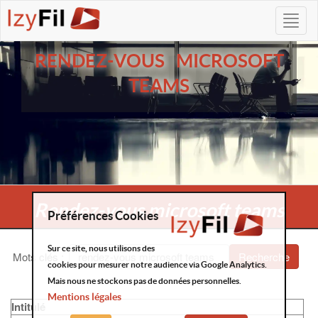
RENDEZ-VOUS MICROSOFT
TEAMS
Rendez-vous microsoft teams
Préférences Cookies
Sur ce site, nous utilisons des
Mots clés
:
Recherche
cookies pour mesurer notre audience via Google Analytics.
Mais nous ne stockons pas de données personnelles.
Mentions légales
Intitulé