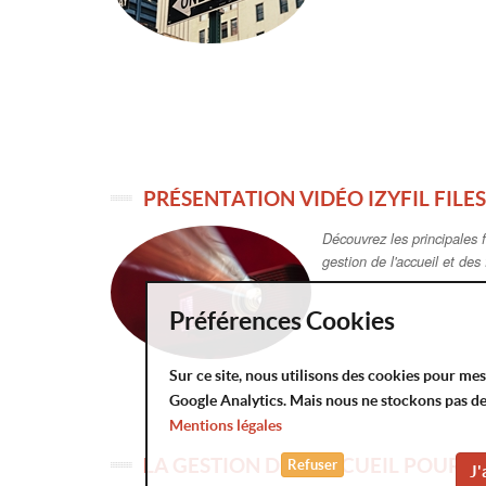
LA GESTION DE L'ACCUEIL POUR V
IzyFil est adaptée à de no
: Santé, Banques, Assura
Administrations...
Préférences Cookies
Sur ce site, nous utilisons des cookies pour me
Solu
By
Google Analytics. Mais nous ne stockons pas d
Mentions légales
Serv
Refuser
J'
AKCMS 2026 version 2.8.0.23450
Equi