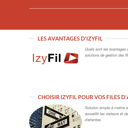
Solution simple à mettre e
accueillir les visiteurs et d
d'attentes.
PRÉSENTATION VIDÉO IZYFIL FILES
Découvrez les principales f
gestion de l'accueil et des f