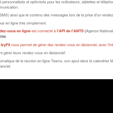
 personnalisés et optimisés pour les ordinateurs, tablettes et télépho
mmunication.
 SMS) ainsi que le contenu des messages lors de la prise d'un rendez-
ous en ligne très simplement.
ndez-vous en ligne
est connecté à
l'API de l'ANTS
(
Agence National
tité
.
,
IzyFil
vous permet de gérer des rendez-vous en distanciel, avec l'in
nt gérer leurs rendez-vous en distanciel!
utomatique de la réunion en ligne Teams, son ajout dans le calendrie
anciel.