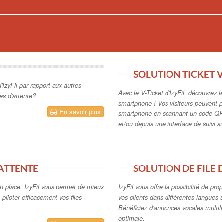
n place, IzyFil vous permet de mieux
IzyFil vous offre la possibilité de pr
e piloter efficacement vos files
vos clients dans différentes langues 
Bénéficiez d'annonces vocales multil
optimale.
En savoir plus
 VIRTUELLES
IZYFIL CLOUD OU 
onctionnalités d'IzyFil pour votre
On Demand ou On Premise, quelle m
iles d'attente virtuelles
solution de gestion de file d'attente e
En savoir plus