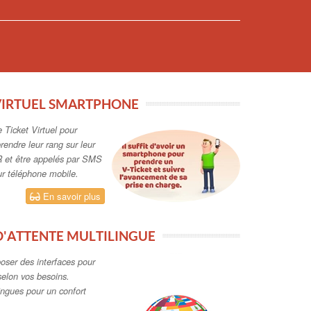
oposer des interfaces pour
selon vos besoins.
ingues pour un confort
En savoir plus
ON PREMISE
ode choisir pour ma
t de l'accueil?
En savoir plus