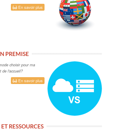
ET RESSOURCES
l, votre solution et
t des files d'attente avec
En savoir plus
Suivez-nous !
 60
tion