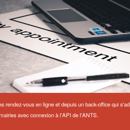
s rendez-vous en ligne et depuis un back-office qui s'a
mairies avec connexion à l'API de l'ANTS.
SOLUTION TICKET 
'IzyFil par rapport aux autres
Avec le V-Ticket d'IzyFil, découvrez l
les d'attente?
smartphone ! Vos visiteurs peuvent p
En savoir plus
smartphone en scannant un code QR
et/ou depuis une interface de suivi 
'ATTENTE
SOLUTION DE FILE