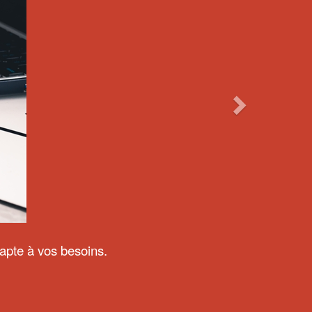
dapte à vos besoins.
VIRTUEL SMARTPHONE
e Ticket Virtuel pour
rendre leur rang sur leur
 et être appelés par SMS
sur téléphone mobile.
En savoir plus
 D'ATTENTE MULTILINGUE