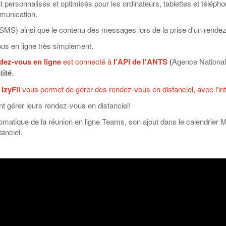
 personnalisés et optimisés pour les ordinateurs, tablettes et télépho
mmunication.
 SMS) ainsi que le contenu des messages lors de la prise d'un rendez-
ous en ligne très simplement.
ndez-vous en ligne
est connecté à
l'API de l'ANTS
(
Agence National
tité
.
,
IzyFil
vous permet de gérer des rendez-vous en distanciel, avec l'in
nt gérer leurs rendez-vous en distanciel!
utomatique de la réunion en ligne Teams, son ajout dans le calendrie
anciel.