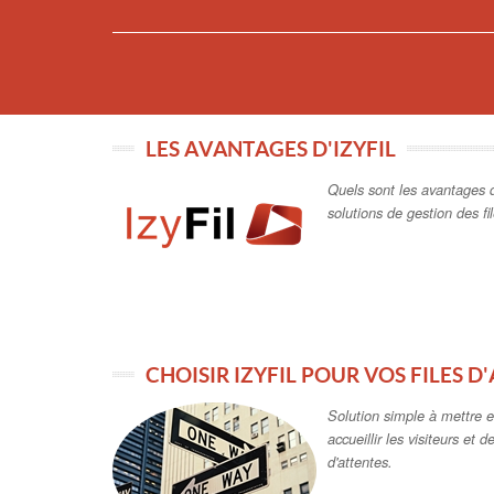
Solution simple à mettre e
accueillir les visiteurs et d
d'attentes.
PRÉSENTATION VIDÉO IZYFIL FILES
Découvrez les principales f
gestion de l'accueil et des f