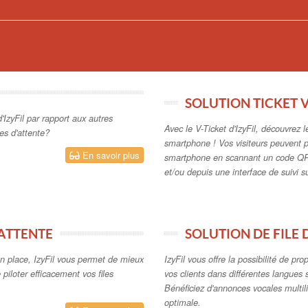
n place, IzyFil vous permet de mieux
IzyFil vous offre la possibilité de pr
e piloter efficacement vos files
vos clients dans différentes langues 
Bénéficiez d'annonces vocales multil
optimale.
En savoir plus
 VIRTUELLES
IZYFIL CLOUD OU 
onctionnalités d'IzyFil pour votre
On Demand ou On Premise, quelle m
iles d'attente virtuelles
solution de gestion de file d'attente e
En savoir plus