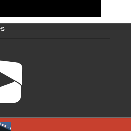
es
Next