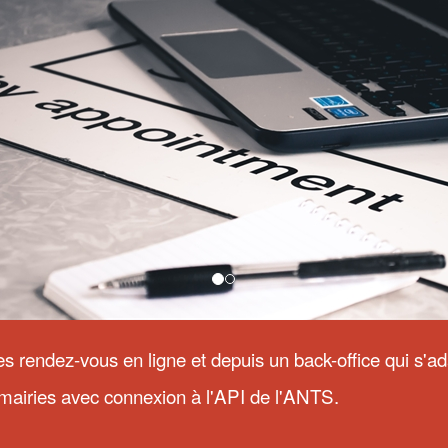
s rendez-vous en ligne et depuis un back-office qui s'a
mairies avec connexion à l'API de l'ANTS.
SOLUTION TICKET 
'IzyFil par rapport aux autres
Avec le V-Ticket d'IzyFil, découvrez l
les d'attente?
smartphone ! Vos visiteurs peuvent p
En savoir plus
smartphone en scannant un code QR
et/ou depuis une interface de suivi 
'ATTENTE
SOLUTION DE FILE