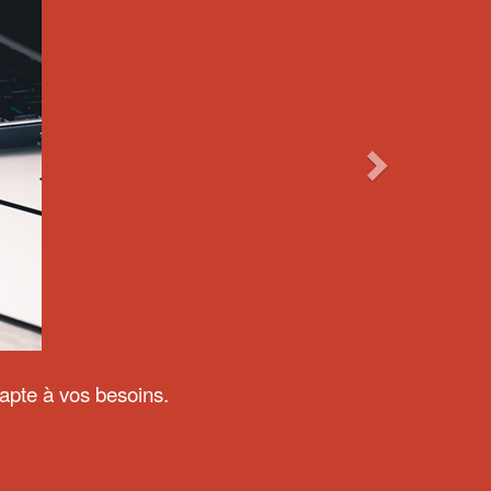
dapte à vos besoins.
VIRTUEL SMARTPHONE
e Ticket Virtuel pour
rendre leur rang sur leur
 et être appelés par SMS
sur téléphone mobile.
En savoir plus
 D'ATTENTE MULTILINGUE