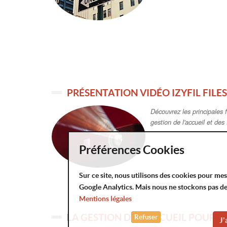
LA GESTION DE L'ACCUEIL POUR V
IzyFil est adaptée à de no
: Santé, Banques, Assura
Administrations...
Préférences Cookies
Sur ce site, nous utilisons des cookies pour me
Solu
By
Google Analytics. Mais nous ne stockons pas d
Mentions légales
Serv
Refuser
J'
AKCMS 2026 version 2.8.0.23450
Equi