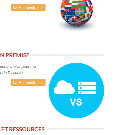
ET RESSOURCES
l, votre solution et
t des files d'attente avec
En savoir plus
Suivez-nous !
 60
tion