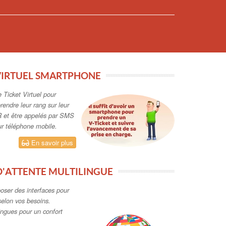
oposer des interfaces pour
selon vos besoins.
ingues pour un confort
En savoir plus
ON PREMISE
ode choisir pour ma
t de l'accueil?
En savoir plus