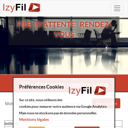
FILE D'ATTENTE RENDEZ-
VOUS
File d'attente rendez-vous
Préférences Cookies
Sur ce site, nous utilisons des
Mots clés
:
Recherche
cookies pour mesurer notre audience via Google Analytics.
Mais nous ne stockons pas de données personnelles.
Mentions légales
Intitulé