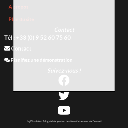
A propos
Plan du site
Contact
Tél : +33 (0) 9 52 60 75 60
Contact
Planifiez une démonstration
Suivez-nous !
IzyFil solution & logiciel de gestion des files d'attente et de l'accueil