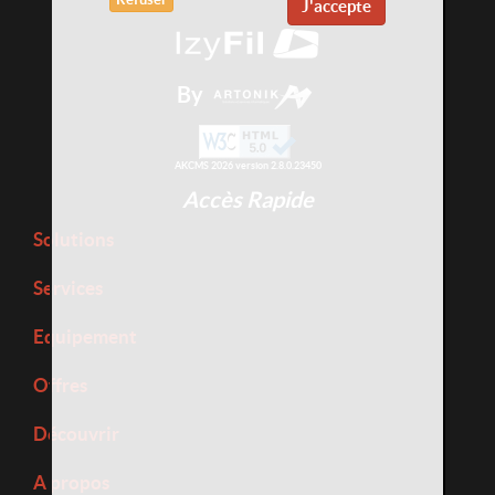
J'accepte
By
AKCMS 2026 version 2.8.0.23450
Accès Rapide
Solutions
Services
Equipement
Offres
Découvrir
A propos