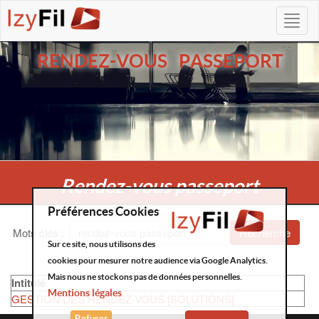
RENDEZ-VOUS PASSEPORT
Rendez-vous passeport
Préférences Cookies
Mots clés
:
Recherche
Sur ce site, nous utilisons des
cookies pour mesurer notre audience via Google Analytics.
Mais nous ne stockons pas de données personnelles.
Intitulé
Mentions légales
GESTION DES RENDEZ-VOUS [SOLUTIONS]
Refuser