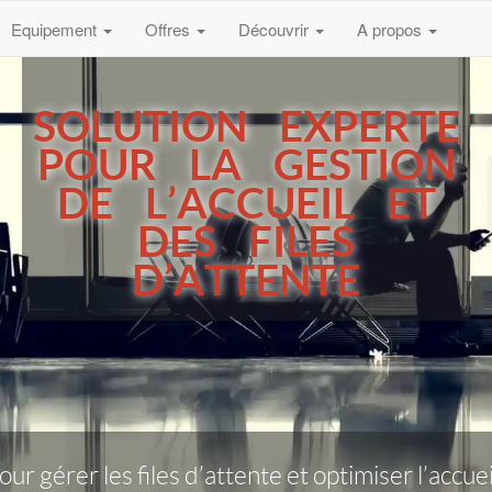
Equipement
Offres
Découvrir
A propos
SOLUTION EXPERTE
POUR LA GESTION
DE L’ACCUEIL ET
DES FILES
D’ATTENTE
our gérer les files d’attente et optimiser l’accue