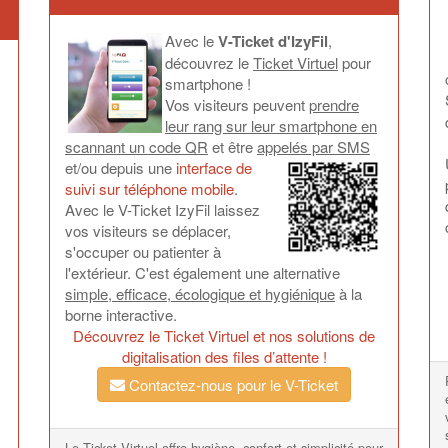
Avec le
V-Ticket d'IzyFil
,
découvrez le
Ticket Virtuel
pour
smartphone !
Vos visiteurs peuvent
prendre
leur rang sur leur smartphone en
scannant un code QR
et être
appelés par SMS
et/ou depuis une
interface de
suivi sur téléphone mobile
.
Avec le V-Ticket IzyFil laissez
vos visiteurs se déplacer,
s'occuper ou patienter à
l'extérieur. C'est également une alternative
simple, efficace, écologique et hygiénique
à la
borne interactive.
Découvrez le Ticket Virtuel et nos solutions de
digitalisation des files d’attente !
Contactez-nous pour le V-Ticket
Le Ticket Virtuel offre hygiène, confort et simplicité pour