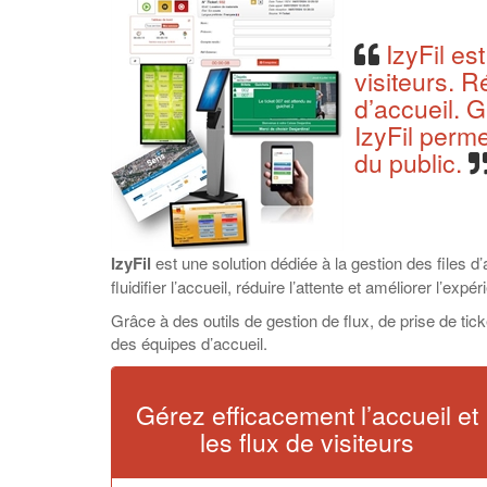
IzyFil est
visiteurs. R
d’accueil. 
IzyFil perm
du public.
IzyFil
est une solution dédiée à la gestion des files d
fluidifier l’accueil, réduire l’attente et améliorer l’exp
Grâce à des outils de gestion de flux, de prise de ticke
des équipes d’accueil.
Gérez efficacement l’accueil et
les flux de visiteurs