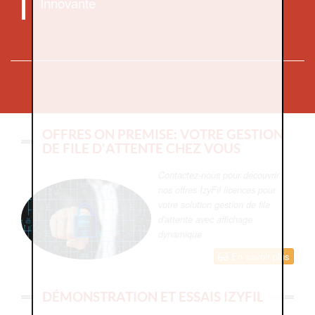
Innovante
OFFRES ON PREMISE: VOTRE GESTION
DE FILE D'ATTENTE CHEZ VOUS
Contactez-nous pour découvrir
nos offres IzyFil licences pour
votre solution gestion de file
d'attente avec affichage
dynamique
En savoir plus
DÉMONSTRATION ET ESSAIS IZYFIL