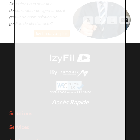
Concatez-nous pour une
démonstration en ligne et essai
gratuit de notre solution de
gestion de file d'attente?
En savoir plus
By
AKCMS 2026 version 2.8.0.23450
Accès Rapide
Solutions
Services