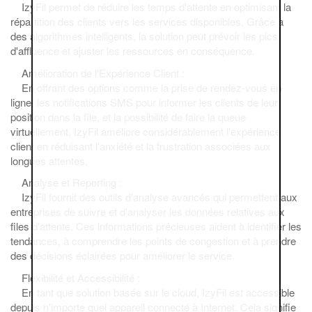
IzyFil permet de réduire les temps d'attente en optimisant la
répartition des clients vers les services disponibles. Grâce à
des algorithmes intelligents, la solution peut prévoir les pics
d'affluence et ajuster les ressources en conséquence.
Amélioration de l'Expérience Client :
En offrant des options comme la prise de rendez-vous en
ligne, les notifications SMS pour informer les clients de leur
position dans la file, et la possibilité de faire la queue
virtuellement, IzyFil améliore considérablement l'expérience
client en réduisant l'anxiété et la frustration associées aux
longues attentes.
Analyse et Reporting :
IzyFil fournit des outils d'analyse avancés qui permettent aux
entreprises de suivre et d'analyser les données relatives aux
files d'attente. Ces informations précieuses aident à identifier les
tendances, à comprendre les points de congestion et à prendre
des décisions éclairées pour améliorer le service.
Flexibilité et Accessibilité :
En tant que solution basée sur le cloud, IzyFil est accessible
depuis n'importe quel appareil connecté à Internet. Cela signifie