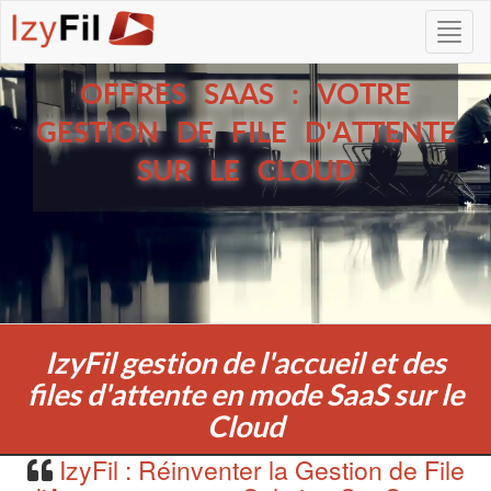
OFFRES SAAS : VOTRE
GESTION DE FILE D'ATTENTE
SUR LE CLOUD
IzyFil gestion de l'accueil et des
files d'attente en mode SaaS sur le
Cloud
IzyFil : Réinventer la Gestion de File