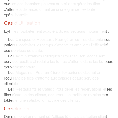
que les gestionnaires peuvent surveiller et gérer les files
d'attente à distance, offrant ainsi une grande flexibilité
opérationnelle.
Cas d'Utilisation
IzyFil est parfaitement adapté à divers secteurs, notamment :
Les Cliniques et Hôpitaux : Pour gérer les files d'attente des
patients, optimiser les temps d'attente et améliorer l'efficacité
des services de santé.
Les Administrations Publiques : Pour faciliter l'accès aux
services publics et réduire les temps d'attente dans les bureaux
gouvernementaux.
Les Magasins : Pour améliorer l'expérience d'achat en
réduisant les files d'attente aux caisses et aux services
clientèle.
Les Restaurants et Cafés : Pour gérer les réservations et les
files d'attente des clients, assurant une meilleure rotation des
tables et une satisfaction accrue des clients.
Conclusion
Dans un environnement où l'efficacité et la satisfaction client