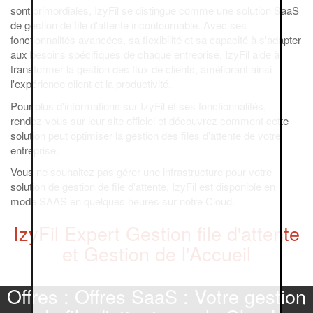
sont primordiales, IzyFil se distingue comme une solution SaaS
de gestion de file d'attente incontournable. Avec ses
fonctionnalités avancées, sa flexibilité et sa capacité à s'adapter
aux besoins spécifiques de chaque entreprise, IzyFil aide à
transformer la gestion des flux de clients, améliorant ainsi
l'expérience client et la productivité.
Pour plus d'informations sur IzyFil et ses fonctionnalités,
rendez-vous sur leur site officiel et découvrez comment cette
solution peut optimiser la gestion des files d'attente de votre
entreprise.
Vous ne souhaitez pas gérer une infrastructure pour votre
solution de gestion de file d'attente, IzyFil est disponible en
mode SAAS en quelques heures sur notre Cloud.
IzyFil Expert Gestion file d'attente
et Gestion de l'Accueil
Offres : Offres SaaS : Votre gestion