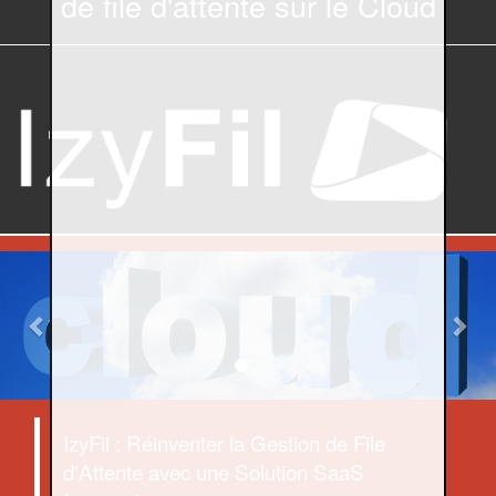
de file d'attente sur le Cloud
Previous
Nex
IzyFil : Réinventer la Gestion de File
d'Attente avec une Solution SaaS