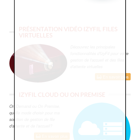
PRÉSENTATION VIDÉO IZYFIL FILES
VIRTUELLES
Découvrez les principales
fonctionnalités d'IzyFil pour votre
gestion de l'accueil et des files
d'attente virtuelles
En savoir plus
IZYFIL CLOUD OU ON PREMISE
On Demand ou On Premise,
quelle mode choisir pour ma
solution de gestion de file
d'attente et de l'accueil?
En savoir plus