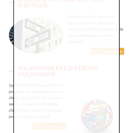
D'ATTENTE
Solution simple à mettre en
place, IzyFil vous permet de
mieux accueillir les visiteurs et de
piloter efficacement vos files
d'attentes.
En savoir plus
SOLUTION DE FILE D'ATTENTE
MULTILINGUE
IzyFil vous offre la possibilité de
proposer des interfaces pour vos
clients dans différentes langues
selon vos besoins. Bénéficiez
d'annonces vocales multilingues
pour un confort optimale.
En savoir plus