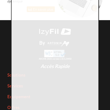
dynamique
En savoir plus
By
AKCMS 2026 version 2.8.0.23450
Accès Rapide
Solutions
Services
Equipement
Offres