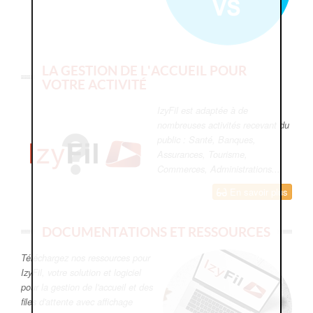
LA GESTION DE L'ACCUEIL POUR
VOTRE ACTIVITÉ
IzyFil est adaptée à de
nombreuses activités recevant du
public : Santé, Banques,
Assurances, Tourisme,
Commerces, Administrations...
En savoir plus
DOCUMENTATIONS ET RESSOURCES
Téléchargez nos ressources pour
IzyFil, votre solution et logiciel
pour la gestion de l'accueil et des
files d'attente avec affichage