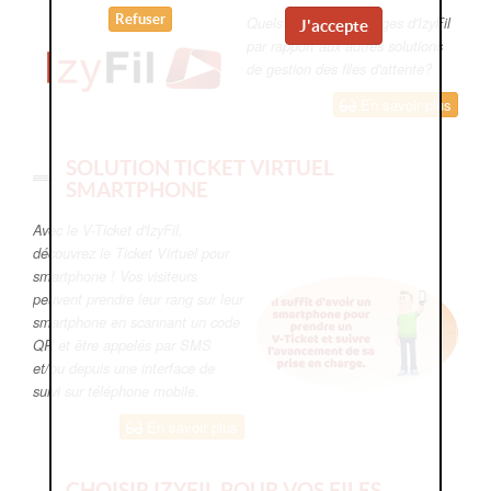
Refuser
Quels sont les avantages d'IzyFil
J'accepte
par rapport aux autres solutions
de gestion des files d'attente?
En savoir plus
SOLUTION TICKET VIRTUEL
SMARTPHONE
Avec le V-Ticket d'IzyFil,
découvrez le Ticket Virtuel pour
smartphone ! Vos visiteurs
peuvent prendre leur rang sur leur
smartphone en scannant un code
QR et être appelés par SMS
et/ou depuis une interface de
suivi sur téléphone mobile.
En savoir plus
CHOISIR IZYFIL POUR VOS FILES