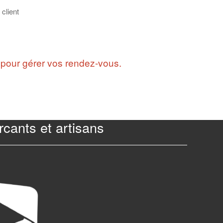
client
 pour gérer vos rendez-vous.
cants et artisans