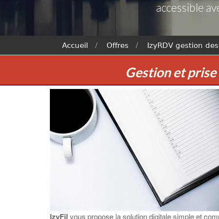
accessible av
Accueil
Offres
IzyRDV gestion des
Gestion et pris
IzyFil
vous propose la solution digitale simple et com