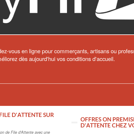
dez-vous en ligne pour commerçants, artisans ou profess
éliorez dès aujourd'hui vos conditions d'accueil.
FILE D'ATTENTE SUR
OFFRES ON PREMISE
D'ATTENTE CHEZ V
ion de File d'Attente avec une