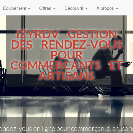
Equipement
Offres
Découvrir
A propos
IZYRDV GESTION
DES RENDEZ-VOUS
POUR
COMMERCANTS ET
ARTISANS
rendez-vous en ligne pour commerçants, artisans 