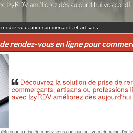
ec IzyRDV améliorez dès aujourd'hui vos conditi
 rendez-vous pour commercants et artisans
e de rendez-vous en ligne pour commerç
Découvrez la solution de prise de re
commerçants, artisans ou professions li
avec IzyRDV améliorez dès aujourd'hui 
plète pour la prise de rendez-vous quel que soit votre domaine d’activ