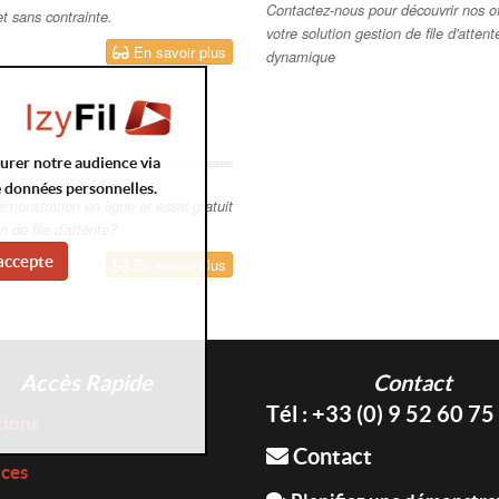
Contactez-nous pour découvrir nos off
t sans contrainte.
votre solution gestion de file d'atten
En savoir plus
dynamique
surer notre audience via
e données personnelles.
onstration en ligne et essai gratuit
n de file d'attente?
accepte
En savoir plus
Accès Rapide
Contact
Tél : +33 (0) 9 52 60 75
tions
Contact
ices