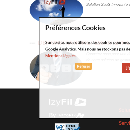
Solution SaaS Innovante e
Préférences Cookies
DÉMONSTRATION ET ESSAIS IZYFIL
Sur ce site, nous utilisons des cookies pour me
Google Analytics. Mais nous ne stockons pas d
Concatez-nous pour une dém
Mentions légales
de notre solution de gestio
Refuser
J'
Solu
By
Serv