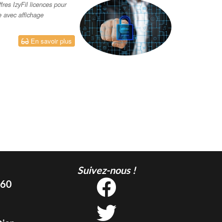
res IzyFil licences pour
te avec affichage
En savoir plus
Suivez-nous !
 60