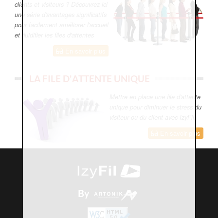
clients et visiteurs ? Découvrez ici
une série d'avantages significatifs
pour facilement améliorer l'accueil
et fluidifier les files d'attentes
En savoir plus
LA FILE D'ATTENTE UNIQUE
Mettre en place une file d'attente
unique pour diminuer le stress du
visiteur ou du client avec IzyFil.
En savoir plus
By