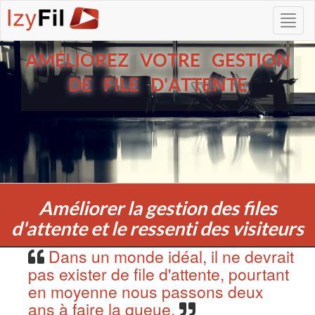
AMÉLIOREZ VOTRE GESTION
DE FILE D'ATTENTE
Améliorer la gestion des files
d'attente et le ressenti des visiteurs
Dans un monde idéal, il ne devrait
pas exister de file d'attente, pourtant
en moyenne nous passons deux
ans à faire la queue.