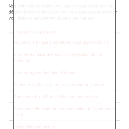
Nos solutions de gestion de l'attente vous permettent de
dématérialiser et digitaliser les files d’attente pour recevoir
vos visiteurs uniquement quand c'est leur tour.
ARTICLES RÉCENTS
Accueil client : quels bénéfices vous apporte IzyFil
Comment choisir une solution de gestion de file
d'attente.
Comment gérer les files d'attente
Diminuer les files d'attentes et améliorer l'accueil
Gestion de File d'Attente Efficace avec IzyFil
Gestion de file d'attente et optimisation de l'expérience
client
La file d'attente unique