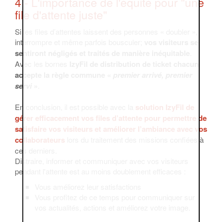
4 - L'importance de l'équité pour "une
file d'attente juste"
Si les files d’attentes laissent des personnes « doubler »,
interrompre et même parfois bousculer;
vos visiteurs se
sentiront négligés et traités de manière inéquitable
.
Avec les bornes
IzyFil de distribution de ticket chacun
accepte la règle commune «
premier arrivé, premier
servi
»
.
En conclusion, il est possible avec la
solution IzyFil de
gérer efficacement vos files d’attente pour permettre de
satisfaire vos visiteurs et améliorer l’ambiance avec vos
collaborateurs
lors du traitement des missions confiées à
ces derniers.
Distraire, informer et communiquer avec vos visiteurs
pendant l'attente est au moins doublement efficaces :
Vous améliorez leur satisfactions
Vous profitez de ce temps pour communiquer sur
vos actualités, actions et améliorez votre image.