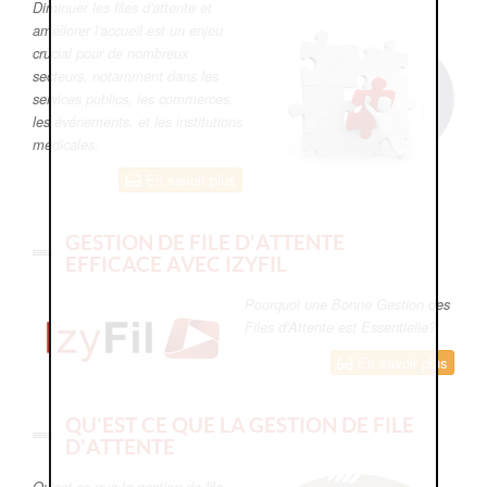
Diminuer les files d'attente et
améliorer l'accueil est un enjeu
crucial pour de nombreux
secteurs, notamment dans les
services publics, les commerces,
les événements, et les institutions
médicales.
En savoir plus
GESTION DE FILE D'ATTENTE
EFFICACE AVEC IZYFIL
Pourquoi une Bonne Gestion des
Files d'Attente est Essentielle?
En savoir plus
QU'EST CE QUE LA GESTION DE FILE
D'ATTENTE
Qu'est ce que la gestion de file