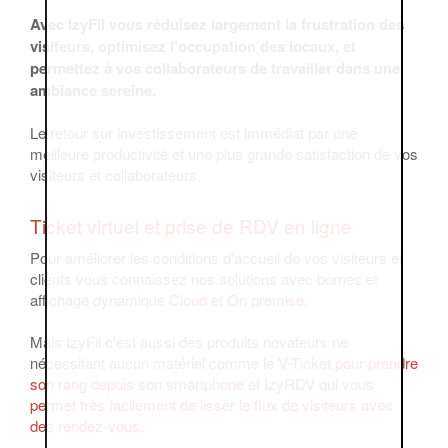
Avec IzyFil vous réduisez largement la frustration des
visiteurs, optimisez l’occupation des locaux, et
permettez à vos collaborateurs de travailler dans une
ambiance sereine.
Le retour sur investissement est immédiat par une
meilleure productivité et une plus grande satisfaction de vos
visiteurs et collaborateurs.
Ticket virtuel et prise de RDV en ligne
Pour améliorer les conditions d'accueil de vos visiteurs et
clients vous connaissez nos solutions avec bornes et
affichage dynamique
Cloud
et
On premise
.
Mais IzyFil c'est aussi des produits novateurs ne
nécessitant aucun matériel comme le
V-Ticket pour prendre
son rang depuis son smartphone
et
IzyRDV qui vous
permet très facilement de lisser le flux de visiteurs avec
des rendez-vous.