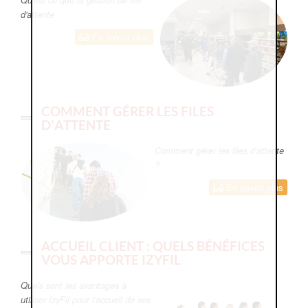
d'attente
En savoir plus
COMMENT GÉRER LES FILES
D'ATTENTE
Comment gérer les files d'attente
?
En savoir plus
ACCUEIL CLIENT : QUELS BÉNÉFICES
VOUS APPORTE IZYFIL
Quels sont les avantages à
utiliser IzyFil pour l'accueil de ses