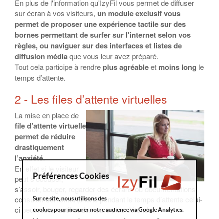
En plus de l'information qu'IzyFil vous permet de diffuser
sur écran à vos visiteurs,
un module exclusif vous
permet de proposer une expérience tactile sur des
bornes permettant de surfer sur l'internet selon vos
règles, ou naviguer sur des interfaces et listes de
diffusion média
que vous leur avez préparé.
Tout cela participe à rendre
plus agréable
et
moins long
le
temps d’attente.
2 - Les files d’attente virtuelles
La mise en place de
file d’attente virtuelle
permet de réduire
drastiquement
l’anxiété
.
En effet si le visiteur
Préférences Cookies
peut s’occuper,
s’assoir, bouger, regarder des écrans ou documentations,
consulter son smartphone pendant le temps d’attente celui-
Sur ce site, nous utilisons des
ci peut rester actif et demeure plus détendu.
cookies pour mesurer notre audience via Google Analytics.