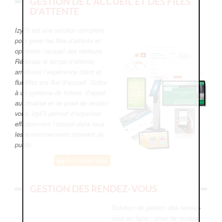
GESTION DE L’ACCUEIL ET DES FILES
D’ATTENTE
IzyFil est une solution complète
pour gérer les files d’attente et
optimiser l’accueil des visiteurs.
Réduisez le temps d’attente,
améliorez l’expérience client et
fluidifiez vos flux d’accueil. Grâce
à un système de tickets, d’appel
automatisé et de prise de rendez-
vous, IzyFil permet d’organiser
efficacement l’accueil dans tous
les environnements recevant du
public.
En savoir plus
GESTION DES RENDEZ-VOUS
Solution de gestion des rendez-
vous en ligne : prise de rendez-