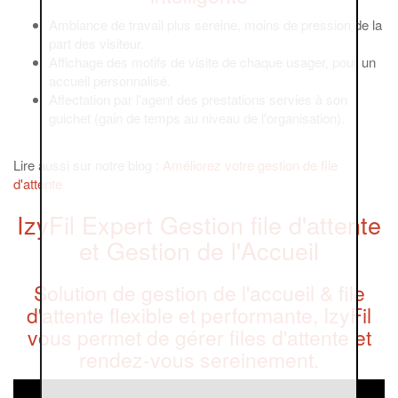
Ambiance de travail plus sereine, moins de pression de la
part des visiteur.
Affichage des motifs de visite de chaque usager, pour un
accueil personnalisé.
Affectation par l'agent des prestations servies à son
guichet (gain de temps au niveau de l'organisation).
Lire aussi sur notre blog :
Améliorez votre gestion de file
d'attente
IzyFil Expert Gestion file d'attente
et Gestion de l'Accueil
Solution de gestion de l'accueil & file
d'attente flexible et performante, IzyFil
vous permet de gérer files d'attente et
rendez-vous sereinement.