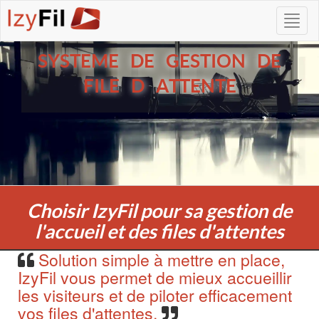
SYSTEME DE GESTION DE
FILE D ATTENTE
Choisir IzyFil pour sa gestion de
l'accueil et des files d'attentes
Solution simple à mettre en place,
IzyFil vous permet de mieux accueillir
les visiteurs et de piloter efficacement
vos files d'attentes.