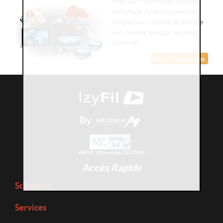
Avec IzyFil profitez du système
d'affichage dynamique exclusif
intégré pour informer et distraire
vos visiteurs pendant les temps
d'attente!
En savoir plus
By
AKCMS 2026 version 2.8.0.23450
Accès Rapide
Solutions
Services