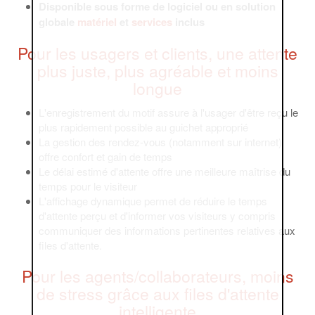
Disponible sous forme de logiciel ou en solution
globale
matériel
et
services
inclus
Pour les usagers et clients, une attente
plus juste, plus agréable et moins
longue
L'enregistrement du motif assure à l'usager d'être reçu le
plus rapidement possible au guichet approprié
La gestion des rendez-vous (notamment sur internet)
offre confort et gain de temps
Le délai estimé d'attente offre une meilleure maîtrise du
temps pour le visiteur
L'affichage dynamique permet de réduire le temps
d'attente perçu et d'informer vos visiteurs y compris
communiquer des informations pertinentes relatives aux
files d'attente.
Pour les agents/collaborateurs, moins
de stress grâce aux files d'attente
intelligente