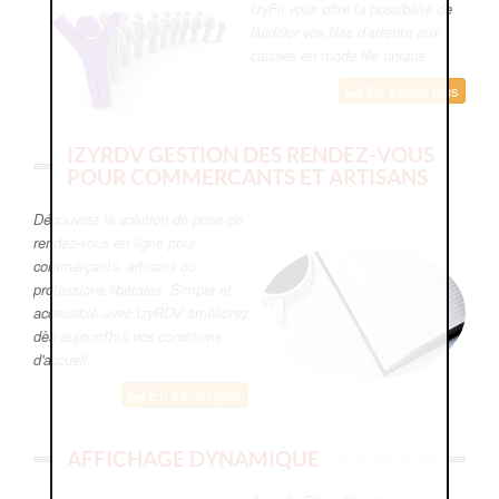
IzyFil vous offre la possibilité de
fluidifier vos files d'attente aux
caisses en mode file unique
En savoir plus
IZYRDV GESTION DES RENDEZ-VOUS
POUR COMMERCANTS ET ARTISANS
Découvrez la solution de prise de
rendez-vous en ligne pour
commerçants, artisans ou
professions libérales. Simple et
accessible avec IzyRDV améliorez
dès aujourd'hui vos conditions
d'accueil.
En savoir plus
AFFICHAGE DYNAMIQUE