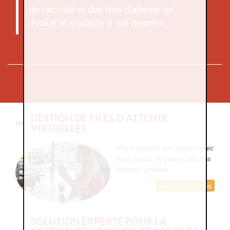
de l'accueil et des files d'attente qui
évolue et s'adapte à vos besoins.
GESTION DE FILES D'ATTENTE
VIRTUELLES
Mieux accueillir vos visiteurs avec
notre logiciel de gestion des files
d'attente virtuelles
En savoir plus
SOLUTION EXPERTE POUR LA