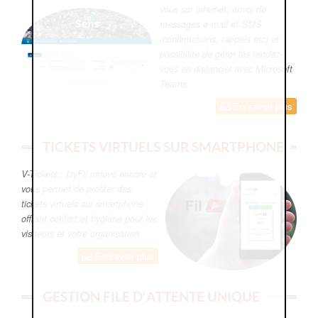
vous sur internet, envoi de
messages e-mail et SMS
(confirmations, rappels etc) et
possibilité de gérer les rendez-
vous en distanciel avec Microsoft
Teams
En savoir plus
TICKETS VIRTUELS SUR SMARTPHONE
V-Tickets : IzyFil innove encore et
vous permet de profiter des
tickets virtuels sur smartphone
offrant confort et hygiène pour les
visiteurs et votre organisation.
En savoir plus
GESTION FILE D'ATTENTE UNIQUE