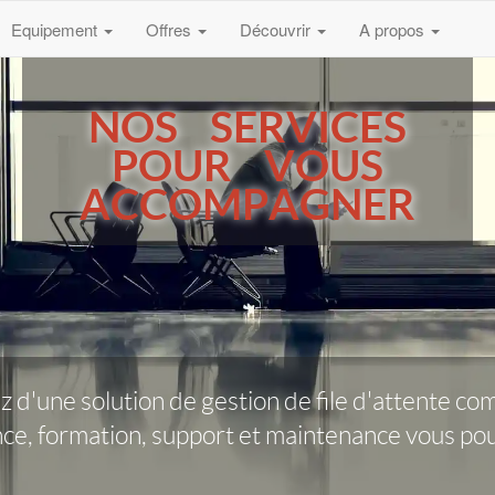
Equipement
Offres
Découvrir
A propos
NOS SERVICES
POUR VOUS
ACCOMPAGNER
ez d'une solution de gestion de file d'attente c
ce, formation, support et maintenance vous pour