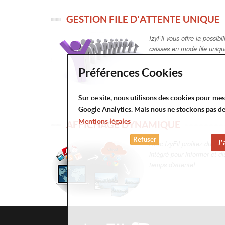
GESTION FILE D'ATTENTE UNIQUE
IzyFil vous offre la possibil
caisses en mode file uniq
Préférences Cookies
Sur ce site, nous utilisons des cookies pour me
Google Analytics. Mais nous ne stockons pas d
Mentions légales
AFFICHAGE DYNAMIQUE
Refuser
J'
Avec IzyFil profitez du sy
intégré pour informer et di
temps d'attente!