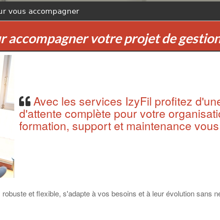
our vous accompagner
r accompagner votre projet de gestion 
Avec les services IzyFil profitez d'une
d'attente complète pour votre organisat
formation, support et maintenance vous
, robuste et flexible, s'adapte à vos besoins et à leur évolution san