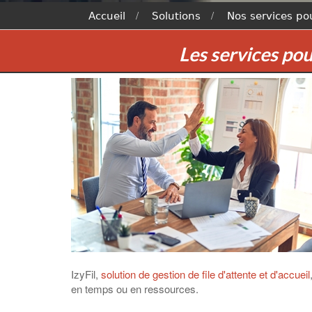
Accueil
Solutions
Nos services p
Les services pou
IzyFil,
solution de gestion de file d'attente et d'accueil
en temps ou en ressources.