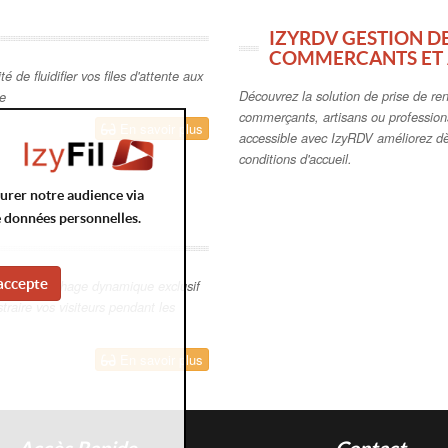
IZYRDV GESTION D
COMMERCANTS ET 
ité de fluidifier vos files d'attente aux
Découvrez la solution de prise de re
ue
commerçants, artisans ou professions
En savoir plus
accessible avec IzyRDV améliorez dè
conditions d'accueil.
surer notre audience via
e données personnelles.
accepte
stème d'affichage dynamique exclusif
straire vos visiteurs pendant les
En savoir plus