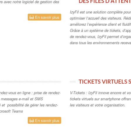
DES FILES D’ATTEN
urs avec notre logiciel de gestion des
IzyFil est une solution complète pour 
En savoir plus
optimiser l’accueil des visiteurs. Réd
améliorez l’expérience client et fluidif
Grâce à un système de tickets, d’app
de rendez-vous, IzyFil permet d’organ
dans tous les environnements receva
TICKETS VIRTUELS
ndez-vous en ligne : prise de rendez-
V-Tickets : IzyFil innove encore et v
de messages e-mail et SMS
tickets virtuels sur smartphone offra
) et possibilité de gérer les rendez-
les visiteurs et votre organisation.
icrosoft Teams
En savoir plus