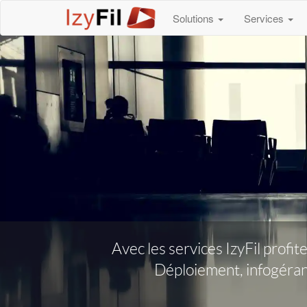
Solutions
Services
Avec les services IzyFil profit
Déploiement, infogéran