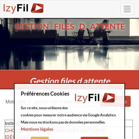
GESTION FILES D ATTENTE
Gestion files d attente
Préférences Cookies
Mots clés
:
Recherche
Sur ce site, nous utilisons des
cookies pour mesurer notre audience via Google Analytics.
Intitulé
Mais nous ne stockons pas de données personnelles.
Mentions légales
CHOISIR IZYFIL POUR VOS FILES D'ATTENTE
[DÉCOUVRIR]