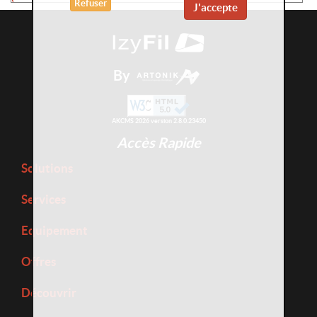
Refuser
J'accepte
By
AKCMS 2026 version 2.8.0.23450
Accès Rapide
Solutions
Services
Equipement
Offres
Découvrir