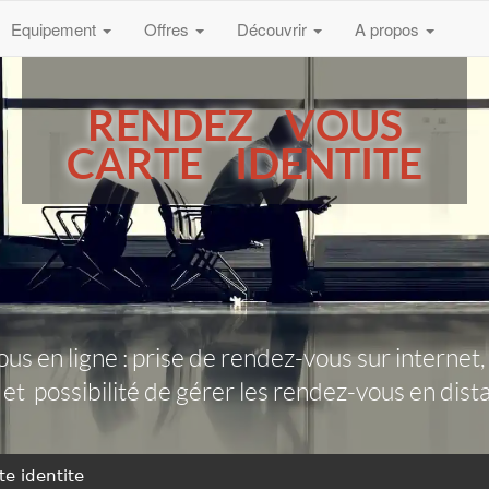
Equipement
Offres
Découvrir
A propos
RENDEZ VOUS
CARTE IDENTITE
us en ligne : prise de rendez-vous sur interne
) et possibilité de gérer les rendez-vous en dis
te identite