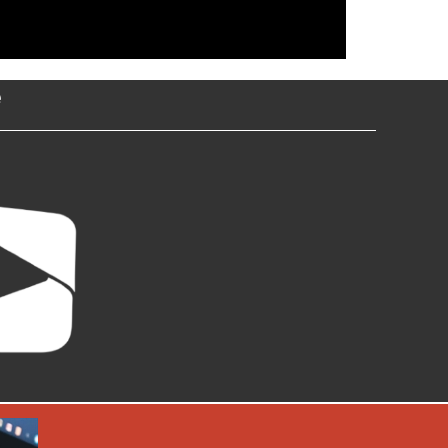
e
Next