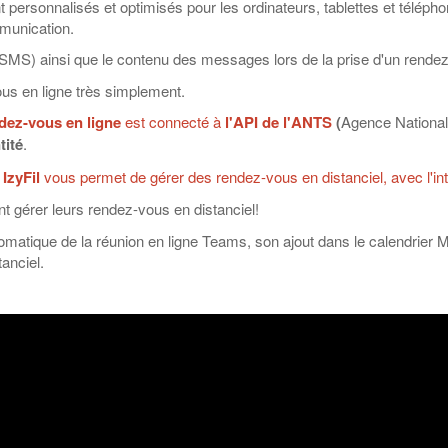
 personnalisés et optimisés pour les ordinateurs, tablettes et télépho
mmunication.
 SMS) ainsi que le contenu des messages lors de la prise d'un rendez-
ous en ligne très simplement.
ndez-vous en ligne
est connecté à
l'API de l'ANTS
(
Agence National
tité
.
,
IzyFil
vous permet de gérer des rendez-vous en distanciel, avec l'in
nt gérer leurs rendez-vous en distanciel!
utomatique de la réunion en ligne Teams, son ajout dans le calendrie
anciel.