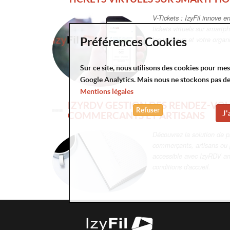
V-Tickets : IzyFil innove e
tickets virtuels sur smartp
les visiteurs et votre organ
Préférences Cookies
Sur ce site, nous utilisons des cookies pour me
Google Analytics. Mais nous ne stockons pas d
Mentions légales
IZYRDV GESTION DES RENDEZ-VO
Refuser
J'
COMMERCANTS ET ARTISANS
Découvrez la solution de p
commerçants, artisans ou p
accessible avec IzyRDV am
conditions d'accueil.