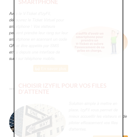
SMARTPHONE
Avec le V-Ticket d'IzyFil,
découvrez le Ticket Virtuel pour
smartphone ! Vos visiteurs
peuvent prendre leur rang sur leur
smartphone en scannant un code
QR et être appelés par SMS
et/ou depuis une interface de
suivi sur téléphone mobile.
En savoir plus
CHOISIR IZYFIL POUR VOS FILES
D'ATTENTE
Solution simple à mettre en
place, IzyFil vous permet de
mieux accueillir les visiteurs et de
piloter efficacement vos files
d'attentes.