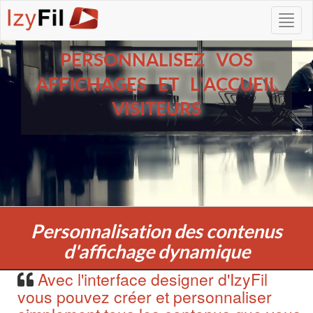
PERSONNALISEZ VOS
AFFICHAGES ET L'ACCUEIL
VISITEURS
Personnalisation des contenus
d'affichage dynamique
Avec l'interface designer d'IzyFil
vous pouvez créer et personnaliser