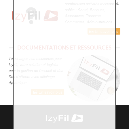
nombreuses activités recevant du
public : Santé, Banques,
Assurances, Tourisme,
Commerces, Administrations...
En savoir plus
DOCUMENTATIONS ET RESSOURCES
Téléchargez nos ressources pour
IzyFil, votre solution et logiciel
pour la gestion de l'accueil et des
files d'attente avec affichage
dynamique
En savoir plus