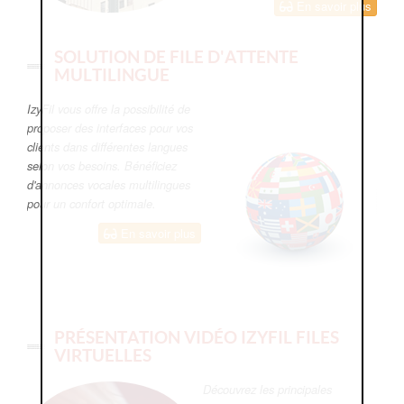
En savoir plus
SOLUTION DE FILE D'ATTENTE
MULTILINGUE
IzyFil vous offre la possibilité de
proposer des interfaces pour vos
clients dans différentes langues
selon vos besoins. Bénéficiez
d'annonces vocales multilingues
pour un confort optimale.
En savoir plus
PRÉSENTATION VIDÉO IZYFIL FILES
VIRTUELLES
Découvrez les principales