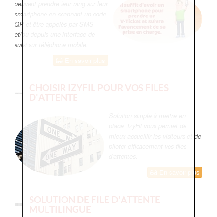
peuvent prendre leur rang sur leur
smartphone en scannant un code
QR et être appelés par SMS
et/ou depuis une interface de
suivi sur téléphone mobile.
En savoir plus
CHOISIR IZYFIL POUR VOS FILES
D'ATTENTE
Solution simple à mettre en
place, IzyFil vous permet de
mieux accueillir les visiteurs et de
piloter efficacement vos files
d'attentes.
En savoir plus
SOLUTION DE FILE D'ATTENTE
MULTILINGUE