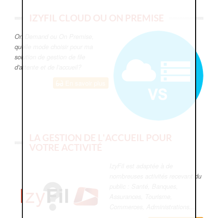
IZYFIL CLOUD OU ON PREMISE
On Demand ou On Premise,
quelle mode choisir pour ma
solution de gestion de file
d'attente et de l'accueil?
En savoir plus
LA GESTION DE L'ACCUEIL POUR
VOTRE ACTIVITÉ
IzyFil est adaptée à de
nombreuses activités recevant du
public : Santé, Banques,
Assurances, Tourisme,
Commerces, Administrations...