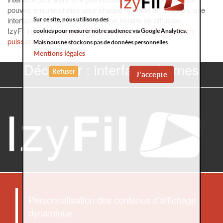
pouvez ensuite choisir pour chaque matériel de diffusion, une
interface spécifique, ainsi que son horaire de diffusion...
Sur ce site, nous utilisons des
IzyFil intègre le
moteur d'affichage dynamique MediaBerry
cookies pour mesurer notre audience via Google Analytics.
puissant et conviviale
.
Mais nous ne stockons pas de données personnelles.
Mentions légales
Découvrir : interfaces bornes
Refuser
J'accepte
Personnalisation des contenus d'affichage
dynamique