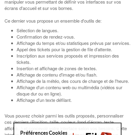
manipuler vous permettant de définir vos interfaces sur vos
écrans d'accueil et sur vos bornes.
Ce dernier vous propose un ensemble d'outils de:
Sélection de langues.
Confirmation de rendez-vous.
Affichage du temps et/ou statistiques prévus par services.
Appel des tickets pour la gestion de file d'attente.
Inscription aux services proposés et impression des
tickets.
Insertion et affichage de zones de textes.
Affichage de contenu d'image et/ou flash.
Affichage de la météo, des cours de change et de l'heure.
Affichage d'un contenu web ou multimédia (vidéos sur
disque dur ou en ligne).
Affichage d'un texte défilant.
Vous pouvez choisir parmi les outils proposés, personnaliser
ces derniers (Position, taille, couleur, fond d’écran, texte
affiché...) et concevoir votre interface selon vos besoins. Cette
Préférences Cookies
interface peut alors être pré-visualisée et enregistrée.Vous