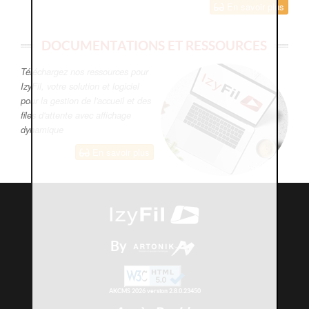
En savoir plus
DOCUMENTATIONS ET RESSOURCES
Téléchargez nos ressources pour
IzyFil, votre solution et logiciel
pour la gestion de l'accueil et des
files d'attente avec affichage
dynamique
En savoir plus
By
AKCMS 2026 version 2.8.0.23450