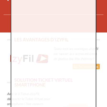
LES AVANTAGES D'IZYFIL
Quels sont les avantages d'IzyFil
par rapport aux autres solutions
de gestion des files d'attente?
En savoir plus
SOLUTION TICKET VIRTUEL
SMARTPHONE
Avec le V-Ticket d'IzyFil,
découvrez le Ticket Virtuel pour
smartphone ! Vos visiteurs