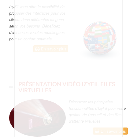
IzyFil vous offre la possibilité de
proposer des interfaces pour vos
clients dans différentes langues
selon vos besoins. Bénéficiez
d'annonces vocales multilingues
pour un confort optimale.
En savoir plus
PRÉSENTATION VIDÉO IZYFIL FILES
VIRTUELLES
Découvrez les principales
fonctionnalités d'IzyFil pour votre
gestion de l'accueil et des files
d'attente virtuelles
En savoir plus