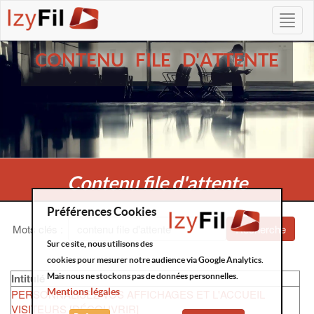
CONTENU FILE D'ATTENTE
Contenu file d'attente
Préférences Cookies
Mots clés
:
Recherche
Sur ce site, nous utilisons des
cookies pour mesurer notre audience via Google Analytics.
Intitulé
Mais nous ne stockons pas de données personnelles.
Mentions légales
PERSONNALISEZ VOS AFFICHAGES ET L'ACCUEIL
VISITEURS [DÉCOUVRIR]