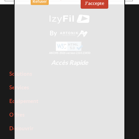
Refuser
J'accepte
By
AKCMS 2026 version 2.8.0.23450
Accès Rapide
Solutions
Services
Equipement
Offres
Découvrir