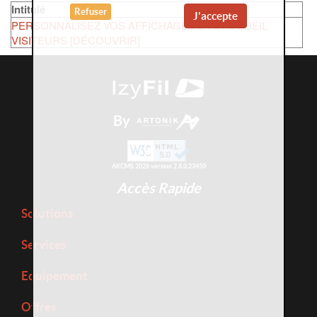
Intitulé
Refuser
J'accepte
PERSONNALISEZ VOS AFFICHAGES ET L'ACCUEIL
VISITEURS [DÉCOUVRIR]
By
AKCMS 2026 version 2.8.0.23450
Accès Rapide
Solutions
Services
Equipement
Offres