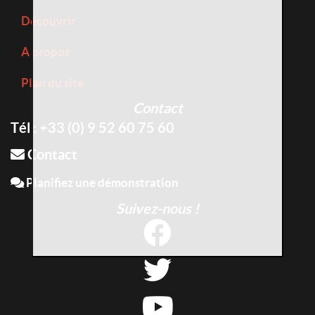
Découvrir
A propos
Plan du site
Contact
Tél : +33 (0) 9 52 60 75 60
Contact
Planifiez une démonstration
Suivez-nous !