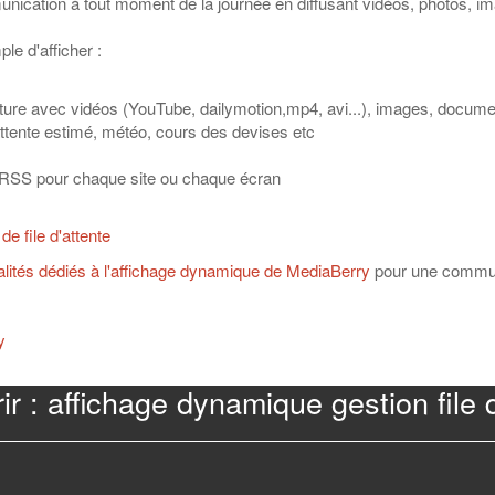
unication à tout moment de la journée en diffusant vidéos, photos, ima
le d'afficher :
cture avec vidéos (YouTube, dailymotion,mp4, avi...), images, documen
attente estimé, météo, cours des devises etc
x RSS pour chaque site ou chaque écran
de file d'attente
alités dédiés à l'affichage dynamique de MediaBerry
pour une communi
y
r : affichage dynamique gestion file 