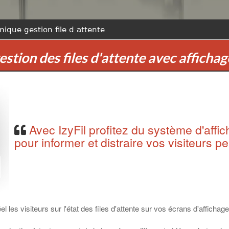
ique gestion file d attente
gestion des files d'attente avec affich
Avec IzyFil profitez du système d'affi
pour informer et distraire vos visiteurs p
 les visiteurs sur l'état des files d'attente sur vos écrans d'affich