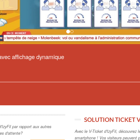
e avec affichage dynamique
SOLUTION TICKET 
'IzyFil par rapport aux autres
Avec le V-Ticket d'IzyFil, découvrez l
les d'attente?
smartphone ! Vos visiteurs peuvent p