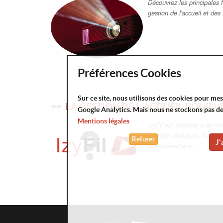
Découvrez les principales f
gestion de l'accueil et des f
Préférences Cookies
Sur ce site, nous utilisons des cookies pour me
LA GESTION DE L'ACCUEIL POUR V
Google Analytics. Mais nous ne stockons pas d
Mentions légales
IzyFil est adaptée à de no
: Santé, Banques, Assura
Refuser
J'
Administrations...