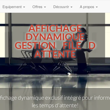
Equipement
Offres
Découvrir
A propos
AFFICHAGE
DYNAMIQUE
GESTION FILE D
ATTENTE
ffichage dynamique exclusif intégré pour informe
les temps d'attente!