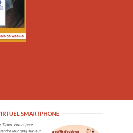
VIRTUEL SMARTPHONE
e Ticket Virtuel pour
rendre leur rang sur leur