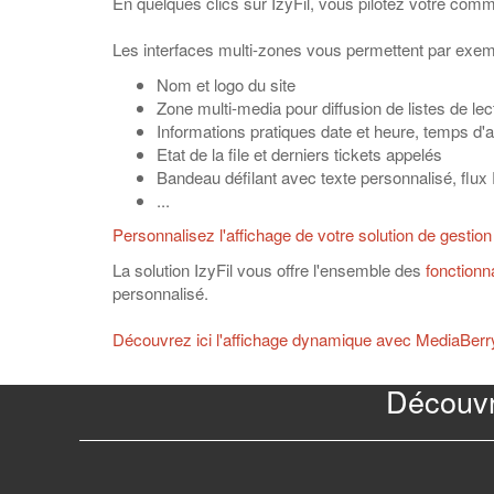
En quelques clics sur IzyFil, vous pilotez votre comm
Les interfaces multi-zones vous permettent par exemp
Nom et logo du site
Zone multi-media pour diffusion de listes de le
Informations pratiques date et heure, temps d'
Etat de la file et derniers tickets appelés
Bandeau défilant avec texte personnalisé, flu
...
Personnalisez l'affichage de votre solution de gestion 
La solution IzyFil vous offre l'ensemble des
fonctionn
personnalisé.
Découvrez ici l'affichage dynamique avec MediaBerr
Découvri