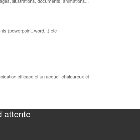
ges, illustrations, documents, animations...
ts (powerpoint, word...) etc
cation efficace et un accueil chaleureux et
d attente