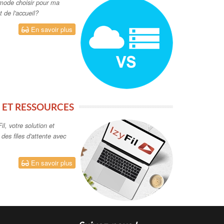
ode choisir pour ma
t de l'accueil?
En savoir plus
ET RESSOURCES
l, votre solution et
t des files d'attente avec
En savoir plus