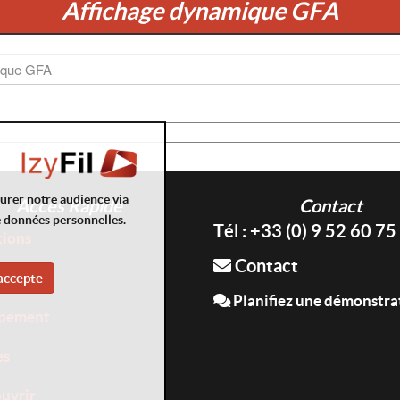
Affichage dynamique GFA
surer notre audience via
Accès Rapide
Contact
e données personnelles.
Tél : +33 (0) 9 52 60 75
tions
Contact
ices
accepte
Planifiez une démonstra
pement
es
uvrir