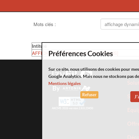
Mots clés
:
Intitulé
AFFICHAGE DYNAMIQUE [SOLUTIONS]
Préférences Cookies
Sur ce site, nous utilisons des cookies pour me
Google Analytics. Mais nous ne stockons pas d
Solu
Mentions légales
By
Refuser
Serv
J'
AKCMS 2026 version 2.8.0.23450
Equi
Offr
Déco