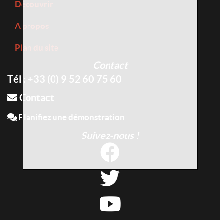
Découvrir
A propos
Plan du site
Contact
Tél : +33 (0) 9 52 60 75 60
Contact
Planifiez une démonstration
Suivez-nous !