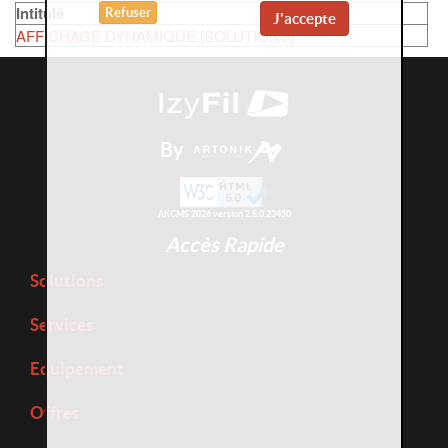
Intitulé
Refuser
J'accepte
AFFICHAGE DYNAMIQUE [SOLUTIONS]
By
AKCMS 2026 version 2.8.0.23450
Accès Rapide
Solutions
Services
Equipement
Offres