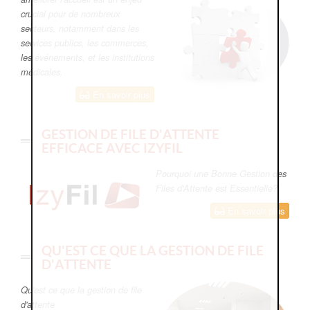
crucial pour de nombreux
secteurs, notamment dans les
services publics, les commerces,
les événements, et les institutions
médicales.
En savoir plus
GESTION DE FILE D'ATTENTE
EFFICACE AVEC IZYFIL
Pourquoi une Bonne Gestion des
Files d'Attente est Essentielle?
En savoir plus
QU'EST CE QUE LA GESTION DE FILE
D'ATTENTE
Qu'est ce que la gestion de file
d'attente