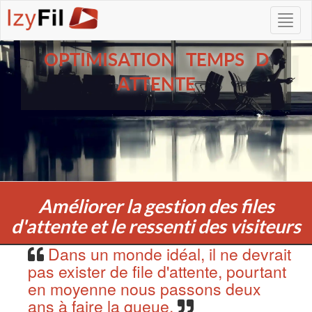
OPTIMISATION TEMPS D
ATTENTE
Améliorer la gestion des files
d'attente et le ressenti des visiteurs
Dans un monde idéal, il ne devrait
pas exister de file d'attente, pourtant
en moyenne nous passons deux
ans à faire la queue.