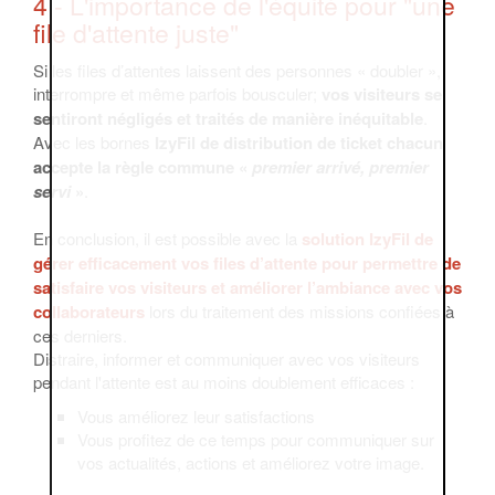
4 - L'importance de l'équité pour "une
file d'attente juste"
Si les files d’attentes laissent des personnes « doubler »,
interrompre et même parfois bousculer;
vos visiteurs se
sentiront négligés et traités de manière inéquitable
.
Avec les bornes
IzyFil de distribution de ticket chacun
accepte la règle commune «
premier arrivé, premier
servi
»
.
En conclusion, il est possible avec la
solution IzyFil de
gérer efficacement vos files d’attente pour permettre de
satisfaire vos visiteurs et améliorer l’ambiance avec vos
collaborateurs
lors du traitement des missions confiées à
ces derniers.
Distraire, informer et communiquer avec vos visiteurs
pendant l'attente est au moins doublement efficaces :
Vous améliorez leur satisfactions
Vous profitez de ce temps pour communiquer sur
vos actualités, actions et améliorez votre image.