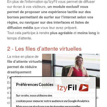
En plus de l'information qu'IzyFil vous permet de diffuser
sur écran à vos visiteurs,
un module exclusif vous
permet de proposer une expérience tactile sur des
bornes permettant de surfer sur l'internet selon vos
règles, ou naviguer sur des interfaces et listes de
diffusion média
que vous leur avez préparé.
Tout cela participe à rendre
plus agréable
et
moins long
le
temps d’attente.
2 - Les files d’attente virtuelles
La mise en place de
file d’attente virtuelle
permet de réduire
drastiquement
l’anxiété
.
En effet si le visiteur
Préférences Cookies
peut s’occuper,
s’assoir, bouger, regarder des écrans ou documentations,
Sur ce site, nous utilisons des
consulter son smartphone pendant le temps d’attente celui-
cookies pour mesurer notre audience via Google Analytics.
ci peut rester actif et demeure plus détendu.
Mais nous ne stockons pas de données personnelles.