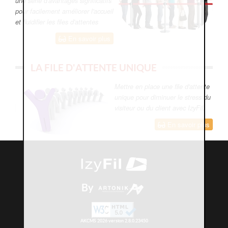
une série d'avantages significatifs
pour facilement améliorer l'accueil
et fluidifier les files d'attentes
En savoir plus
LA FILE D'ATTENTE UNIQUE
Mettre en place une file d'attente
unique pour diminuer le stress du
visiteur ou du client avec IzyFil.
En savoir plus
By
AKCMS 2026 version 2.8.0.23450