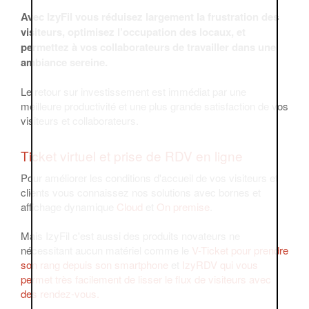
Avec IzyFil vous réduisez largement la frustration des
visiteurs, optimisez l’occupation des locaux, et
permettez à vos collaborateurs de travailler dans une
ambiance sereine.
Le retour sur investissement est immédiat par une
meilleure productivité et une plus grande satisfaction de vos
visiteurs et collaborateurs.
Ticket virtuel et prise de RDV en ligne
Pour améliorer les conditions d'accueil de vos visiteurs et
clients vous connaissez nos solutions avec bornes et
affichage dynamique
Cloud
et
On premise
.
Mais IzyFil c'est aussi des produits novateurs ne
nécessitant aucun matériel comme le
V-Ticket pour prendre
son rang depuis son smartphone
et
IzyRDV qui vous
permet très facilement de lisser le flux de visiteurs avec
des rendez-vous.