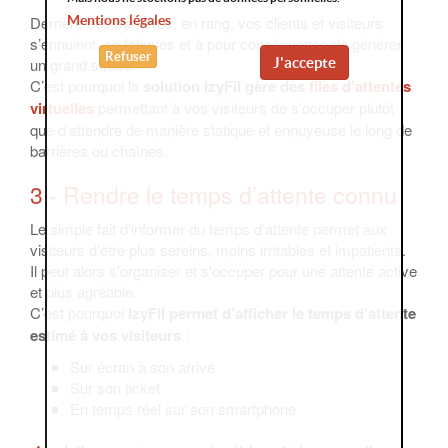
Derrière des barrières, en rang, vos clients et visiteurs
Mentions légales
s’ennuient, se fatigues et à pour conséquence de générer
Refuser
un grand stress.
J'accepte
C’est pourquoi la
solution IzyFil gère des
files d’attentes
virtuelles
permettant à vos visiteurs de s’occuper plutôt
que d’attendre de manière statique et ennuyeuse le long de
barrières ou chaînes.
3 - Rendre le temps d’attente connu
Le simple fait d'informer du temps d’attente permet aux
visiteurs d'être plus sereins, moins irritables et impatients.
Il peut alors s'organiser et s'occuper pour une attente active
et plus agréable.
C’est pourquoi
IzyFil permet d’afficher le temps d’attente
estimé à vos visiteurs
:
Sur écran à son arrivé
Sur son ticket
En temps réel sur son smartphone