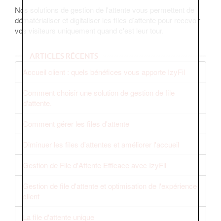
Nos solutions de gestion de l'attente vous permettent de
dématérialiser et digitaliser les files d’attente pour recevoir
vos visiteurs uniquement quand c'est leur tour.
ARTICLES RÉCENTS
Accueil client : quels bénéfices vous apporte IzyFil
Comment choisir une solution de gestion de file
d'attente.
Comment gérer les files d'attente
Diminuer les files d'attentes et améliorer l'accueil
Gestion de File d'Attente Efficace avec IzyFil
Gestion de file d'attente et optimisation de l'expérience
client
La file d'attente unique