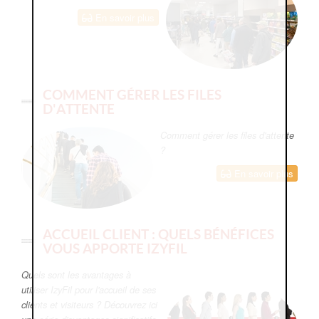
En savoir plus
COMMENT GÉRER LES FILES
D'ATTENTE
Comment gérer les files d'attente
?
En savoir plus
ACCUEIL CLIENT : QUELS BÉNÉFICES
VOUS APPORTE IZYFIL
Quels sont les avantages à
utiliser IzyFil pour l'accueil de ses
clients et visiteurs ? Découvrez ici