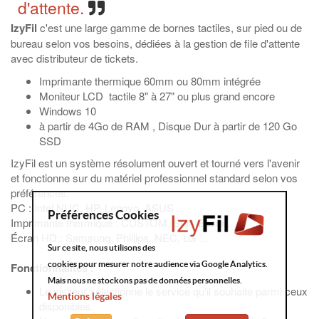
d'attente.
IzyFil
c'est une large gamme de bornes tactiles, sur pied ou de
bureau selon vos besoins, dédiées à la gestion de file d'attente
avec distributeur de tickets.
Imprimante thermique 60mm ou 80mm intégrée
Moniteur LCD tactile 8" à 27" ou plus grand encore
Windows 10
à partir de 4Go de RAM , Disque Dur à partir de 120 Go
SSD
IzyFil est un système résolument ouvert et tourné vers l'avenir
et fonctionne sur du matériel professionnel standard selon vos
préférences:
PC : Intel NUC, HP, Lenovo, ASUS ...
Préférences Cookies
Imprimante thermique : CUSTOM, Star, Epson...
Écran HD : Samsung, Phillips, NEC, LG ...
Sur ce site, nous utilisons des
cookies pour mesurer notre audience via Google Analytics.
Fonctionnalités :
Mais nous ne stockons pas de données personnelles.
Le visiteur sélectionne le service qu'il souhaite parmi ceux
Mentions légales
disponibles.