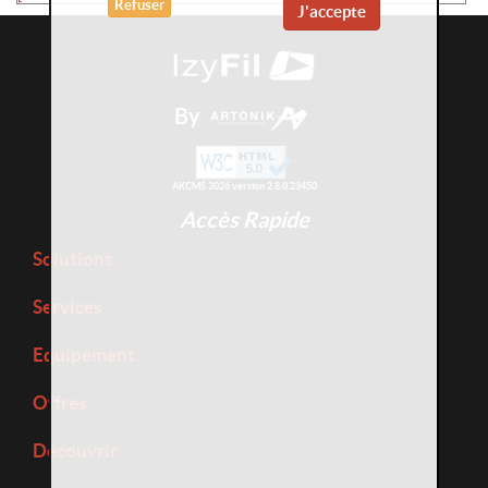
Refuser
J'accepte
By
AKCMS 2026 version 2.8.0.23450
Accès Rapide
Solutions
Services
Equipement
Offres
Découvrir