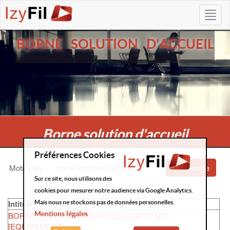
BORNE SOLUTION D'ACCUEIL
Borne solution d'accueil
Préférences Cookies
Mots clés
:
Recherche
Sur ce site, nous utilisons des
cookies pour mesurer notre audience via Google Analytics.
Intitulé
Mais nous ne stockons pas de données personnelles.
Mentions légales
BORNES TACTILES POUR FILES D'ATTENTE
[EQUIPEMENT]