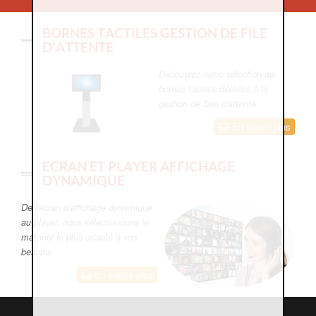
BORNES TACTILES GESTION DE FILE
D'ATTENTE
Découvrez notre sélection de
bornes tactiles dédiées à la
gestion de files d'attente.
En savoir plus
ECRAN ET PLAYER AFFICHAGE
DYNAMIQUE
De l'écran d'affichage dynamique
au player, nous sélectionnons le
matériel le plus adapté à vos
besoins
En savoir plus