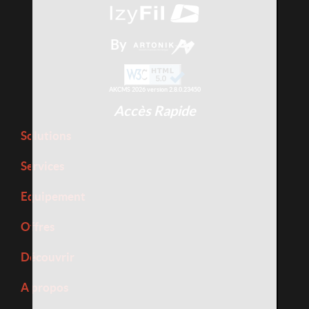
By
AKCMS 2026 version 2.8.0.23450
Accès Rapide
Solutions
Services
Equipement
Offres
Découvrir
A propos