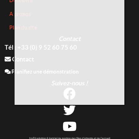
Découvrir
A propos
Plan du site
Contact
Tél : +33 (0) 9 52 60 75 60
Contact
Planifiez une démonstration
Suivez-nous !
IzyFil solution & logiciel de gestion des files d'attente et de l'accueil