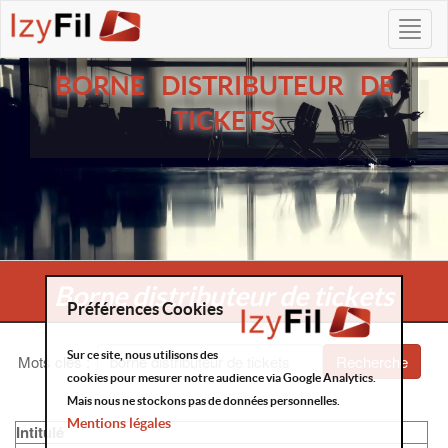
BORNE DISTRIBUTEUR DE
TICKETS
Borne distributeur de tickets
Préférences Cookies
Sur ce site, nous utilisons des
Mots clés
:
Recherche
cookies pour mesurer notre audience via Google Analytics.
Mais nous ne stockons pas de données personnelles.
Mentions légales
Intitulé