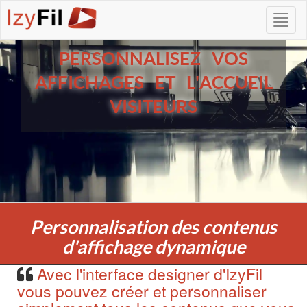
PERSONNALISEZ VOS
AFFICHAGES ET L'ACCUEIL
VISITEURS
Personnalisation des contenus
d'affichage dynamique
Avec l'interface designer d'IzyFil
vous pouvez créer et personnaliser