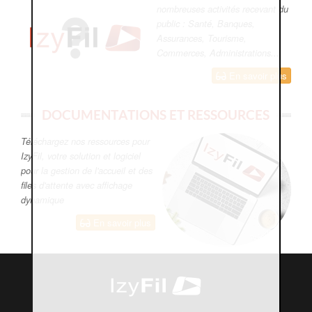
nombreuses activités recevant du
public : Santé, Banques,
Assurances, Tourisme,
Commerces, Administrations...
En savoir plus
DOCUMENTATIONS ET RESSOURCES
Téléchargez nos ressources pour
IzyFil, votre solution et logiciel
pour la gestion de l'accueil et des
files d'attente avec affichage
dynamique
En savoir plus