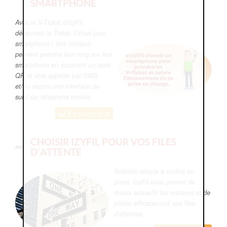
SMARTPHONE
Avec le V-Ticket d'IzyFil,
découvrez le Ticket Virtuel pour
smartphone ! Vos visiteurs
peuvent prendre leur rang sur leur
smartphone en scannant un code
QR et être appelés par SMS
et/ou depuis une interface de
suivi sur téléphone mobile.
En savoir plus
CHOISIR IZYFIL POUR VOS FILES
D'ATTENTE
Solution simple à mettre en
place, IzyFil vous permet de
mieux accueillir les visiteurs et de
piloter efficacement vos files
d'attentes.