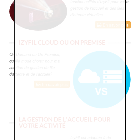
fonctionnalités d'IzyFil pour votre
gestion de l'accueil et des files
d'attente virtuelles
En savoir plus
IZYFIL CLOUD OU ON PREMISE
On Demand ou On Premise,
quelle mode choisir pour ma
solution de gestion de file
d'attente et de l'accueil?
En savoir plus
LA GESTION DE L'ACCUEIL POUR
VOTRE ACTIVITÉ
IzyFil est adaptée à de