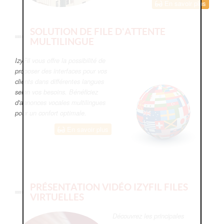
En savoir plus
SOLUTION DE FILE D'ATTENTE
MULTILINGUE
IzyFil vous offre la possibilité de
proposer des interfaces pour vos
clients dans différentes langues
selon vos besoins. Bénéficiez
d'annonces vocales multilingues
pour un confort optimale.
En savoir plus
PRÉSENTATION VIDÉO IZYFIL FILES
VIRTUELLES
Découvrez les principales