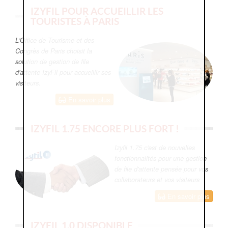
IZYFIL POUR ACCUEILLIR LES
TOURISTES À PARIS
L'Office de Tourisme et des
Congrès de Paris choisit la
solution de gestion de file
d'attente IzyFil pour accueillir ses
visiteurs.
En savoir plus
IZYFIL 1.75 ENCORE PLUS FORT !
Izyfil 1.75 c'est de nouvelles
fonctionnalités pour une gestion
de file d'attente pensée pour vos
collaborateurs et vos visiteurs
En savoir plus
IZYFIL 1.0 DISPONIBLE