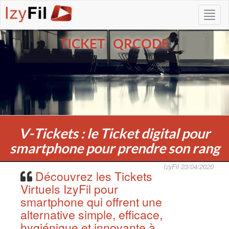
TICKET QRCODE
V-Tickets : le Ticket digital pour
smartphone pour prendre son rang
IzyFil 23/04/2020
Découvrez les Tickets
Virtuels IzyFil pour
smartphone qui offrent une
alternative simple, efficace,
hygiénique et innovante à