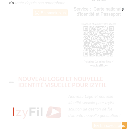
d'attente depuis son smartphone.
En savoir plus
NOUVEAU LOGO ET NOUVELLE
IDENTITÉ VISUELLE POUR IZYFIL
Nouveau Logo et nouvelle
identité visuelle pour IzyFil
solution de gestion de file
d'attente nouvelle génération !
En savoir plus