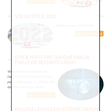
En savoir plus
VŒUX IZYFIL 2022
Meilleurs vœux IzyFil 2022
En savoir plus
IZYFIL N'EST PAS TOUCHÉ PAR LA
FAILLE DE SÉCURITÉ LOG4J
Votre solution de gestion de
l'accueil IzyFil n'est pas touchée
par la faille Log4j. La sécurité des
données reste une priorité.
En savoir plus
PILOTEZ LES FILES D'ATTENTE DEPUIS