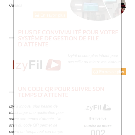
Canada
En savoir plus
PLUS DE CONVIVIALITÉ POUR VOTRE
SYSTÈME DE GESTION DE FILE
D'ATTENTE
IzyFil encore plus intuitif pour
accueillir au mieux vos visiteurs.
En savoir plus
UN CODE QR POUR SUIVRE SON
TEMPS D'ATTENTE
IzyFil innove, plus besoin de
télécharger une application pour
suivre son temps d'attente. Un
scan du code QR permet de
suivre en temps réel son temps