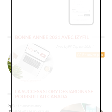
BONNE ANNÉE 2021 AVEC IZYFIL
Avec IzyFil Cap sur 2021 !
En savoir plus
LA SUCCESS STORY DESJARDINS SE
POURSUIT AU CANADA
IzyFil : La success story
DESJARDINS se poursuit au