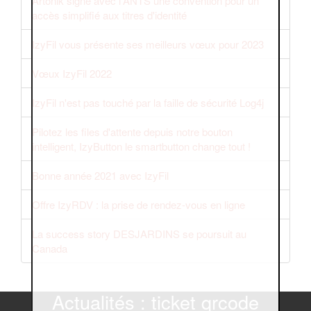
Artonik signe avec l'ANTS une convention pour un
accès simplifié aux titres d'identité
IzyFil vous présente ses meilleurs vœux pour 2023
Vœux IzyFil 2022
IzyFil n'est pas touché par la faille de sécurité Log4j
Pilotez les files d'attente depuis notre bouton
intelligent, IzyButton le smartbutton change tout !
Bonne année 2021 avec IzyFil
Offre IzyRDV : la prise de rendez-vous en ligne
La success story DESJARDINS se poursuit au
Canada
Actualités : ticket qrcode