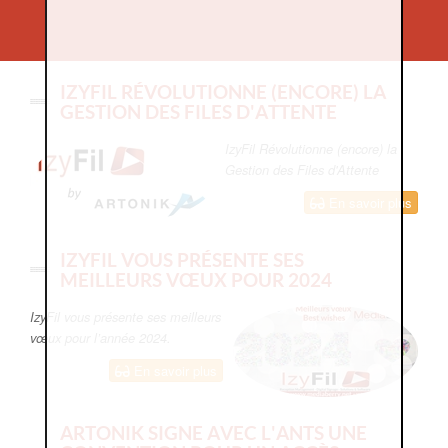
IZYFIL RÉVOLUTIONNE (ENCORE) LA
GESTION DES FILES D'ATTENTE
IzyFil Révolutionne (encore) la
Gestion des Files d'Attente
En savoir plus
IZYFIL VOUS PRÉSENTE SES
MEILLEURS VŒUX POUR 2024
IzyFil vous présente ses meilleurs
vœux pour l’année 2024.
En savoir plus
ARTONIK SIGNE AVEC L'ANTS UNE