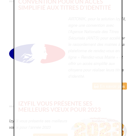
CONVENTION POUR UN ACCÈS
SIMPLIFIÉ AUX TITRES D'IDENTITÉ
ARTONIK, pour la solution IzyFil,
signe une convention avec
l’Agence Nationale des Titres
Sécurisés (ANTS) pour accélérer
le raccordement des mairies à la
plateforme de rendez-vous en
ligne « Rendez-vous Mairie » et
offrir un accès simplifié aux
citoyens pour réaliser leurs titres
d’identité.
En savoir plus
IZYFIL VOUS PRÉSENTE SES
MEILLEURS VŒUX POUR 2023
IzyFil vous présente ses meilleurs
vœux pour l’année 2023