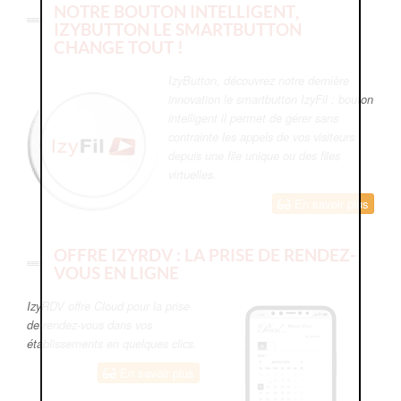
NOTRE BOUTON INTELLIGENT,
IZYBUTTON LE SMARTBUTTON
CHANGE TOUT !
IzyButton, découvrez notre dernière
innovation le smartbutton IzyFil : bouton
intelligent il permet de gérer sans
contrainte les appels de vos visiteurs
depuis une file unique ou des files
virtuelles.
En savoir plus
OFFRE IZYRDV : LA PRISE DE RENDEZ-
VOUS EN LIGNE
IzyRDV offre Cloud pour la prise
de rendez-vous dans vos
établissements en quelques clics.
En savoir plus