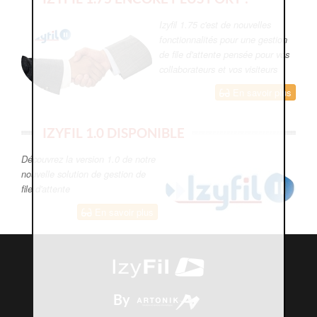
Izyfil 1.75 c'est de nouvelles
fonctionnalités pour une gestion
de file d'attente pensée pour vos
collaborateurs et vos visiteurs
En savoir plus
IZYFIL 1.0 DISPONIBLE
Découvrez la version 1.0 de notre
nouvelle solution de gestion de
file d'attente
En savoir plus
By