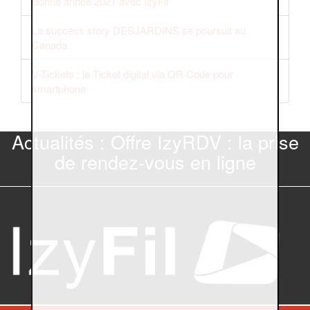
Bonne année 2021 avec IzyFil
La success story DESJARDINS se poursuit au
Canada
V-Tickets : le Ticket digital via QR Code pour
smartphone
Actualités : Offre IzyRDV : la prise
de rendez-vous en ligne