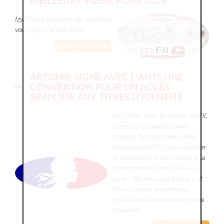
MEILLEURS VŒUX POUR 2024
IzyFil vous présente ses meilleurs
vœux pour l’année 2024.
En savoir plus
ARTONIK SIGNE AVEC L'ANTS UNE
CONVENTION POUR UN ACCÈS
SIMPLIFIÉ AUX TITRES D'IDENTITÉ
ARTONIK, pour la solution IzyFil,
signe une convention avec
l’Agence Nationale des Titres
Sécurisés (ANTS) pour accélérer
le raccordement des mairies à la
plateforme de rendez-vous en
ligne « Rendez-vous Mairie » et
offrir un accès simplifié aux
citoyens pour réaliser leurs titres
d’identité.