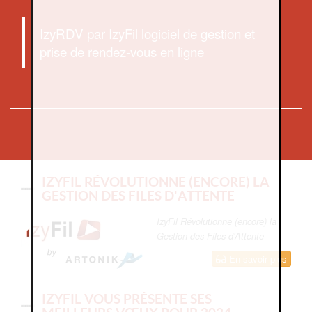
IzyRDV par IzyFil logiciel de gestion et
prise de rendez-vous en ligne
IZYFIL RÉVOLUTIONNE (ENCORE) LA
GESTION DES FILES D'ATTENTE
IzyFil Révolutionne (encore) la
Gestion des Files d'Attente
En savoir plus
IZYFIL VOUS PRÉSENTE SES