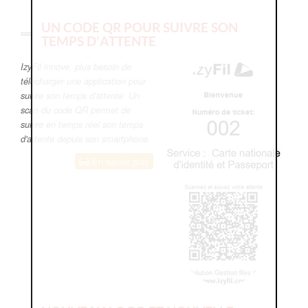
UN CODE QR POUR SUIVRE SON
TEMPS D'ATTENTE
IzyFil innove, plus besoin de
télécharger une application pour
suivre son temps d'attente. Un
scan du code QR permet de
suivre en temps réel son temps
d'attente depuis son smartphone.
En savoir plus