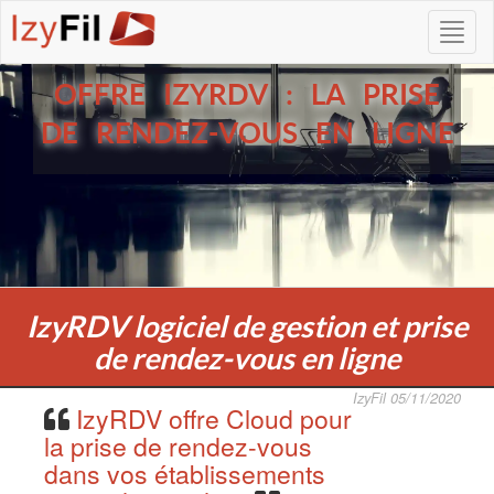
OFFRE IZYRDV : LA PRISE
DE RENDEZ-VOUS EN LIGNE
IzyRDV logiciel de gestion et prise
de rendez-vous en ligne
IzyFil 05/11/2020
IzyRDV offre Cloud pour
la prise de rendez-vous
dans vos établissements