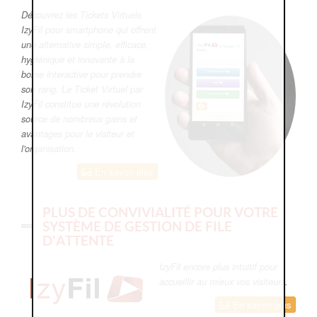
Découvrez les Tickets Virtuels
IzyFil pour smartphone qui offrent
une alternative simple, efficace,
hygiénique et innovante à la
borne interactive pour prendre
son rang. Le Ticket Virtuel par
IzyFil constitue une révolution
source de nombreux gains et
avantages pour le visiteur et
l'organisation.
En savoir plus
PLUS DE CONVIVIALITÉ POUR VOTRE
SYSTÈME DE GESTION DE FILE
D'ATTENTE
IzyFil encore plus intuitif pour
accueillir au mieux vos visiteurs.
En savoir plus