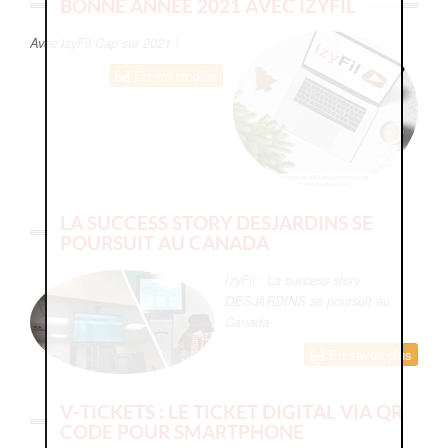
BONNE ANNÉE 2021 AVEC IZYFIL
Avec IzyFil Cap sur 2021 !
En savoir plus
LA SUCCESS STORY DESJARDINS SE
POURSUIT AU CANADA
IzyFil : La success story
DESJARDINS se poursuit au
Canada
En savoir plus
V-TICKETS : LE TICKET DIGITAL VIA QR
CODE POUR SMARTPHONE