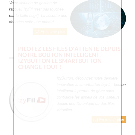
Votre solution de gestion de
l'accueil IzyFil n'est pas touchée
par la faille Log4j. La sécurité des
données reste une priorité.
En savoir plus
PILOTEZ LES FILES D'ATTENTE DEPUIS
NOTRE BOUTON INTELLIGENT,
IZYBUTTON LE SMARTBUTTON
CHANGE TOUT !
IzyButton, découvrez notre dernière
innovation le smartbutton IzyFil : bouton
intelligent il permet de gérer sans
contrainte les appels de vos visiteurs
depuis une file unique ou des files
virtuelles.
En savoir plus