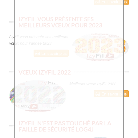
En savoir plus
IZYFIL VOUS PRÉSENTE SES
MEILLEURS VŒUX POUR 2023
IzyFil vous présente ses meilleurs
vœux pour l’année 2023
En savoir plus
VŒUX IZYFIL 2022
Meilleurs vœux IzyFil 2022
En savoir plus
IZYFIL N'EST PAS TOUCHÉ PAR LA
FAILLE DE SÉCURITÉ LOG4J