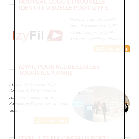
NOUVEAU LOGO ET NOUVELLE
IDENTITÉ VISUELLE POUR IZYFIL
Nouveau Logo et nouvelle
identité visuelle pour IzyFil
solution de gestion de file
d'attente nouvelle génération !
En savoir plus
IZYFIL POUR ACCUEILLIR LES
TOURISTES À PARIS
L'Office de Tourisme et des
Congrès de Paris choisit la
solution de gestion de file
d'attente IzyFil pour accueillir ses
visiteurs.
En savoir plus
IZYFIL 1.75 ENCORE PLUS FORT !