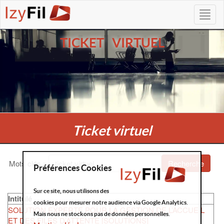
TICKET VIRTUEL
Ticket virtuel
Mots clés
:
Recherche
Préférences Cookies
Sur ce site, nous utilisons des
Intitulé
cookies pour mesurer notre audience via Google Analytics.
SOLUTION EXPERTE POUR LA GESTION DE L’ACCUEIL
Mais nous ne stockons pas de données personnelles.
ET DES FILES D’ATTENTE [SOLUTIONS]