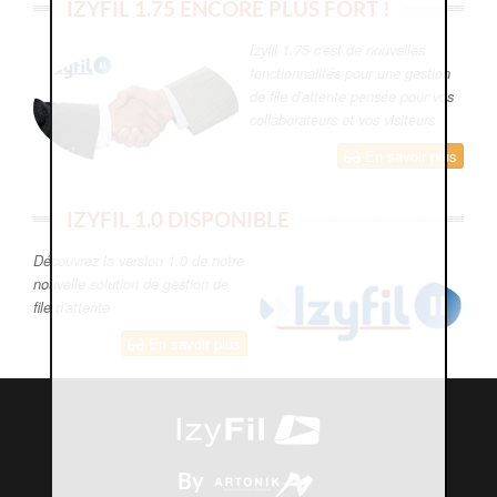
IZYFIL 1.75 ENCORE PLUS FORT !
Izyfil 1.75 c'est de nouvelles
fonctionnalités pour une gestion
de file d'attente pensée pour vos
collaborateurs et vos visiteurs
En savoir plus
IZYFIL 1.0 DISPONIBLE
Découvrez la version 1.0 de notre
nouvelle solution de gestion de
file d'attente
En savoir plus
By