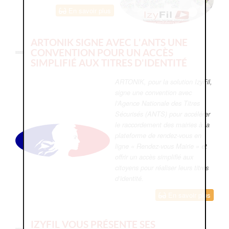
En savoir plus
ARTONIK SIGNE AVEC L'ANTS UNE
CONVENTION POUR UN ACCÈS
SIMPLIFIÉ AUX TITRES D'IDENTITÉ
ARTONIK, pour la solution IzyFil,
signe une convention avec
l’Agence Nationale des Titres
Sécurisés (ANTS) pour accélérer
le raccordement des mairies à la
plateforme de rendez-vous en
ligne « Rendez-vous Mairie » et
offrir un accès simplifié aux
citoyens pour réaliser leurs titres
d’identité.
En savoir plus
IZYFIL VOUS PRÉSENTE SES