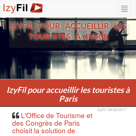
IZYFIL POUR ACCUEILLIR LES
TOURISTES À PARIS
IzyFil pour accueillir les touristes à
Paris
IzyFil 09/02/2017
L'Office de Tourisme et
des Congrès de Paris
choisit la solution de