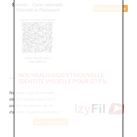
En savoir plus
NOUVEAU LOGO ET NOUVELLE
IDENTITÉ VISUELLE POUR IZYFIL
Nouveau Logo et nouvelle
identité visuelle pour IzyFil
solution de gestion de file
d'attente nouvelle génération !
En savoir plus