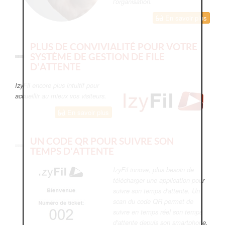
l'organisation.
En savoir plus
PLUS DE CONVIVIALITÉ POUR VOTRE
SYSTÈME DE GESTION DE FILE
D'ATTENTE
IzyFil encore plus intuitif pour
accueillir au mieux vos visiteurs.
En savoir plus
UN CODE QR POUR SUIVRE SON
TEMPS D'ATTENTE
IzyFil innove, plus besoin de
télécharger une application pour
suivre son temps d'attente. Un
scan du code QR permet de
suivre en temps réel son temps
d'attente depuis son smartphone.