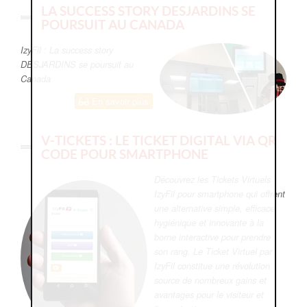
LA SUCCESS STORY DESJARDINS SE
POURSUIT AU CANADA
IzyFil : La success story
DESJARDINS se poursuit au
Canada
En savoir plus
V-TICKETS : LE TICKET DIGITAL VIA QR
CODE POUR SMARTPHONE
Découvrez les Tickets Virtuels
IzyFil pour smartphone qui offrent
une alternative simple, efficace,
hygiénique et innovante à la
borne interactive pour prendre
son rang. Le Ticket Virtuel par
IzyFil constitue une révolution
source de nombreux gains et
avantages pour le visiteur et