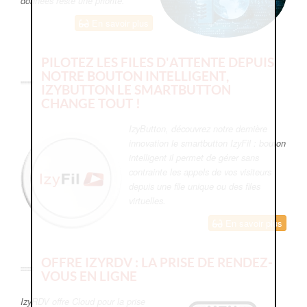
données reste une priorité.
En savoir plus
PILOTEZ LES FILES D'ATTENTE DEPUIS
NOTRE BOUTON INTELLIGENT,
IZYBUTTON LE SMARTBUTTON
CHANGE TOUT !
IzyButton, découvrez notre dernière
innovation le smartbutton IzyFil : bouton
intelligent il permet de gérer sans
contrainte les appels de vos visiteurs
depuis une file unique ou des files
virtuelles.
En savoir plus
OFFRE IZYRDV : LA PRISE DE RENDEZ-
VOUS EN LIGNE
IzyRDV offre Cloud pour la prise