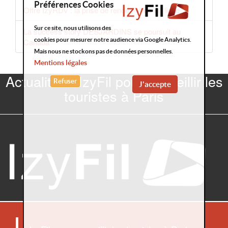
Préférences Cookies
Offre IzyRDV : la prise de rendez-vous en ligne
Sur ce site, nous utilisons des
La success story DESJARDINS se poursuit au
cookies pour mesurer notre audience via Google Analytics.
Canada
Mais nous ne stockons pas de données personnelles.
Mentions légales
Actualités : IzyFil pour accueillir les
Refuser
J'accepte
touristes à Paris