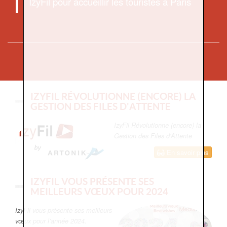
IzyFil pour accueillir les touristes à Paris
IZYFIL RÉVOLUTIONNE (ENCORE) LA
GESTION DES FILES D'ATTENTE
IzyFil Révolutionne (encore) la
Gestion des Files d'Attente
En savoir plus
IZYFIL VOUS PRÉSENTE SES
MEILLEURS VŒUX POUR 2024
IzyFil vous présente ses meilleurs
vœux pour l’année 2024.