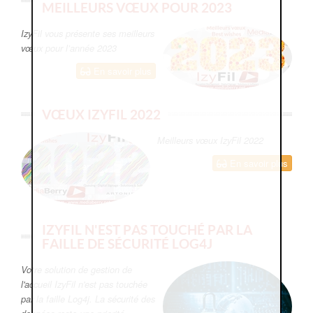
MEILLEURS VŒUX POUR 2023
IzyFil vous présente ses meilleurs
vœux pour l’année 2023
En savoir plus
VŒUX IZYFIL 2022
Meilleurs vœux IzyFil 2022
En savoir plus
IZYFIL N'EST PAS TOUCHÉ PAR LA
FAILLE DE SÉCURITÉ LOG4J
Votre solution de gestion de
l'accueil IzyFil n'est pas touchée
par la faille Log4j. La sécurité des