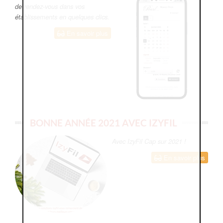
de rendez-vous dans vos
établissements en quelques clics.
En savoir plus
BONNE ANNÉE 2021 AVEC IZYFIL
Avec IzyFil Cap sur 2021 !
En savoir plus