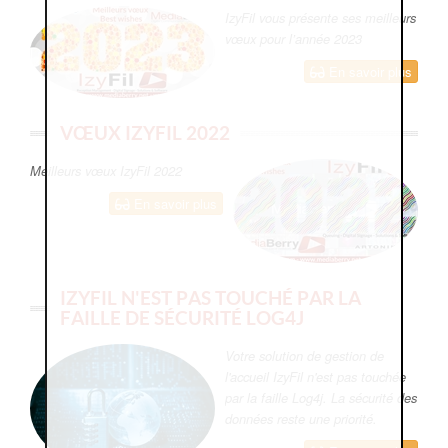
IzyFil vous présente ses meilleurs
vœux pour l’année 2023
En savoir plus
VŒUX IZYFIL 2022
Meilleurs vœux IzyFil 2022
En savoir plus
IZYFIL N'EST PAS TOUCHÉ PAR LA
FAILLE DE SÉCURITÉ LOG4J
Votre solution de gestion de
l'accueil IzyFil n'est pas touchée
par la faille Log4j. La sécurité des
données reste une priorité.