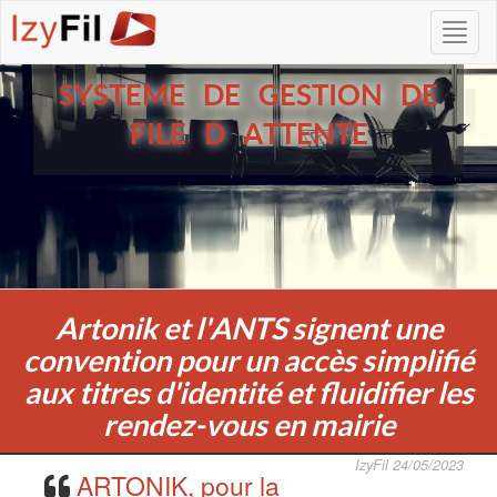
SYSTEME DE GESTION DE
FILE D ATTENTE
Artonik et l'ANTS signent une
convention pour un accès simplifié
aux titres d'identité et fluidifier les
rendez-vous en mairie
IzyFil 24/05/2023
ARTONIK, pour la