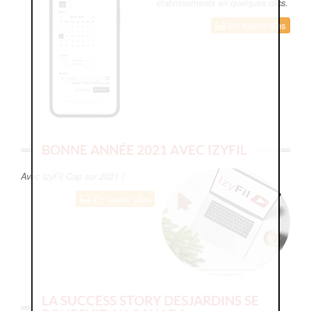
établissements en quelques clics.
En savoir plus
BONNE ANNÉE 2021 AVEC IZYFIL
Avec IzyFil Cap sur 2021 !
En savoir plus
LA SUCCESS STORY DESJARDINS SE