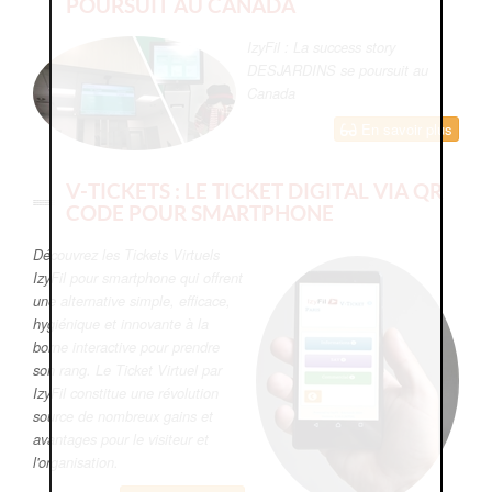
POURSUIT AU CANADA
IzyFil : La success story
DESJARDINS se poursuit au
Canada
En savoir plus
V-TICKETS : LE TICKET DIGITAL VIA QR
CODE POUR SMARTPHONE
Découvrez les Tickets Virtuels
IzyFil pour smartphone qui offrent
une alternative simple, efficace,
hygiénique et innovante à la
borne interactive pour prendre
son rang. Le Ticket Virtuel par
IzyFil constitue une révolution
source de nombreux gains et
avantages pour le visiteur et
l'organisation.