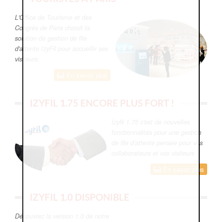
L'Office de Tourisme et des
Congrès de Paris choisit la
solution de gestion de file
d'attente IzyFil pour accueillir ses
visiteurs.
En savoir plus
IZYFIL 1.75 ENCORE PLUS FORT !
Izyfil 1.75 c'est de nouvelles
fonctionnalités pour une gestion
de file d'attente pensée pour vos
collaborateurs et vos visiteurs
En savoir plus
IZYFIL 1.0 DISPONIBLE
Découvrez la version 1.0 de notre