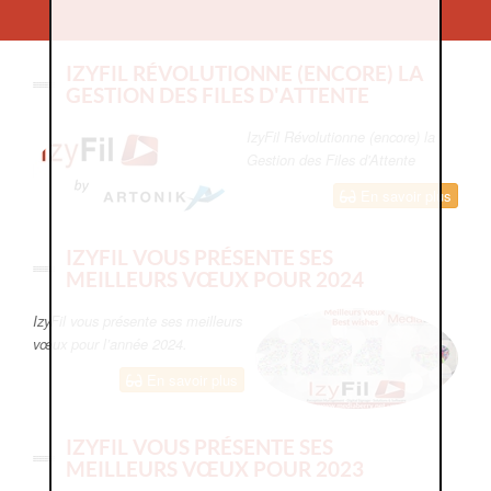
IZYFIL RÉVOLUTIONNE (ENCORE) LA
GESTION DES FILES D'ATTENTE
IzyFil Révolutionne (encore) la
Gestion des Files d'Attente
En savoir plus
IZYFIL VOUS PRÉSENTE SES
MEILLEURS VŒUX POUR 2024
IzyFil vous présente ses meilleurs
vœux pour l’année 2024.
En savoir plus
IZYFIL VOUS PRÉSENTE SES
MEILLEURS VŒUX POUR 2023