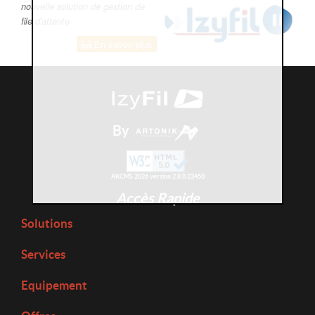
nouvelle solution de gestion de
file d'attente
En savoir plus
By
AKCMS 2026 version 2.8.0.23450
Accès Rapide
Solutions
Services
Equipement