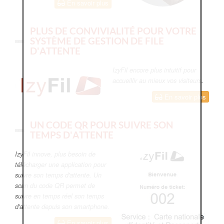
En savoir plus
PLUS DE CONVIVIALITÉ POUR VOTRE
SYSTÈME DE GESTION DE FILE
D'ATTENTE
IzyFil encore plus intuitif pour
accueillir au mieux vos visiteurs.
En savoir plus
UN CODE QR POUR SUIVRE SON
TEMPS D'ATTENTE
IzyFil innove, plus besoin de
télécharger une application pour
suivre son temps d'attente. Un
scan du code QR permet de
suivre en temps réel son temps
d'attente depuis son smartphone.
En savoir plus