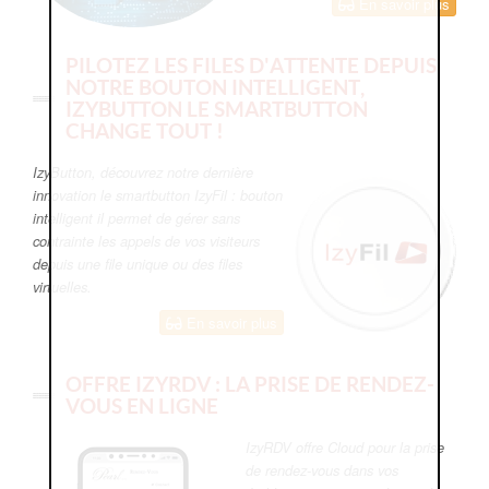
En savoir plus
PILOTEZ LES FILES D'ATTENTE DEPUIS
NOTRE BOUTON INTELLIGENT,
IZYBUTTON LE SMARTBUTTON
CHANGE TOUT !
IzyButton, découvrez notre dernière
innovation le smartbutton IzyFil : bouton
intelligent il permet de gérer sans
contrainte les appels de vos visiteurs
depuis une file unique ou des files
virtuelles.
En savoir plus
OFFRE IZYRDV : LA PRISE DE RENDEZ-
VOUS EN LIGNE
IzyRDV offre Cloud pour la prise
de rendez-vous dans vos