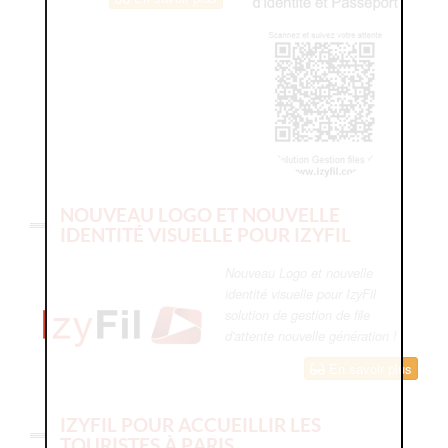
NOUVEAU LOGO ET NOUVELLE
IDENTITÉ VISUELLE POUR IZYFIL
Nouveau Logo et nouvelle
identité visuelle pour IzyFil
solution de gestion de file
d'attente nouvelle génération !
En savoir plus
IZYFIL POUR ACCUEILLIR LES
TOURISTES À PARIS